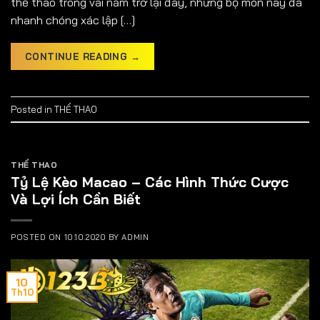
thể thao trong vài năm trở lại đây, nhưng bộ môn này đã
nhanh chóng xác lập […]
CONTINUE READING
→
Posted in
THỂ THAO
THỂ THAO
Tỷ Lệ Kèo Macao – Các Hình Thức Cược
Và Lợi Ích Cần Biết
POSTED ON
10.10.2020
BY
ADMIN
10
Th10