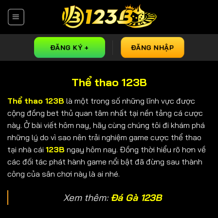
Skip
to
content
ĐĂNG KÝ +
ĐĂNG NHẬP
Thể thao 123B
Thể thao 123B
là một trong số những lĩnh vực được
cộng đồng bet thủ quan tâm nhất tại nền tảng cá cược
này. Ở bài viết hôm nay, hãy cùng chúng tôi đi khám phá
những lý do vì sao nên trải nghiệm game cược thể thao
tại nhà cái
123B
ngay hôm nay. Đồng thời hiểu rõ hơn về
các đối tác phát hành game nổi bật đã đừng sau thành
công của sân chơi này là ai nhé.
Xem thêm:
Đá Gà 123B