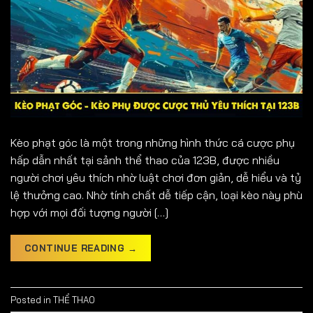
Kèo phạt góc là một trong những hình thức cá cược phụ
hấp dẫn nhất tại sảnh thể thao của 123B, được nhiều
người chơi yêu thích nhờ luật chơi đơn giản, dễ hiểu và tỷ
lệ thưởng cao. Nhờ tính chất dễ tiếp cận, loại kèo này phù
hợp với mọi đối tượng người […]
CONTINUE READING
→
Posted in
THỂ THAO