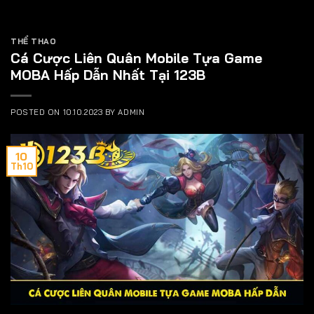
THỂ THAO
Cá Cược Liên Quân Mobile Tựa Game
MOBA Hấp Dẫn Nhất Tại 123B
POSTED ON
10.10.2023
BY
ADMIN
10
Th10