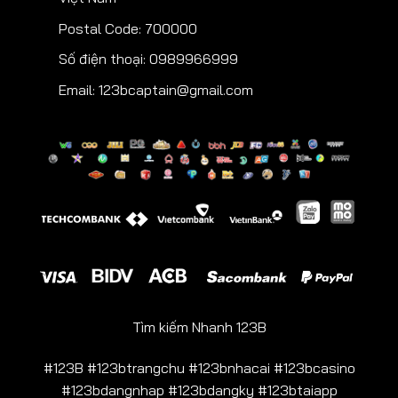
Postal Code: 700000
Số điện thoại: 0989966999
Email:
123bcaptain@gmail.com
Tìm kiếm Nhanh 123B
#123B #123btrangchu #123bnhacai #123bcasino
#123bdangnhap #123bdangky #123btaiapp