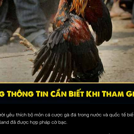
i yêu thích bộ môn cá cược gà đá trong nước và quốc tế biế
iland đã được hợp pháp cờ bạc.