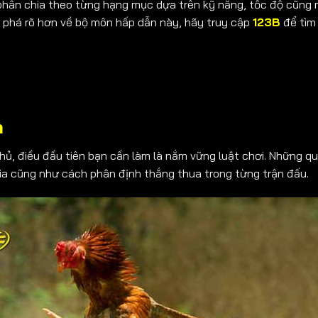
 phân chia theo từng hạng mục dựa trên kỹ năng, tốc độ cũng
 phá rõ hơn về bộ môn hấp dẫn này, hãy truy cập
123B
để tìm
n
ủ, điều đầu tiên bạn cần làm là nắm vững luật chơi. Những q
ia cũng như cách phân định thắng thua trong từng trận đấu.