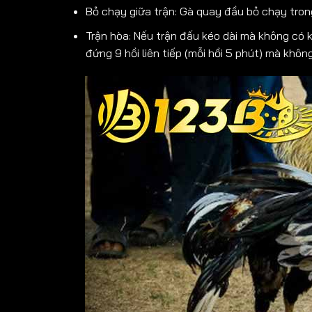
Bỏ chạy giữa trận: Gà quay đầu bỏ chạy trong
Trận hòa: Nếu trận đấu kéo dài mà không có k
đứng 9 hồi liên tiếp (mỗi hồi 5 phút) mà không