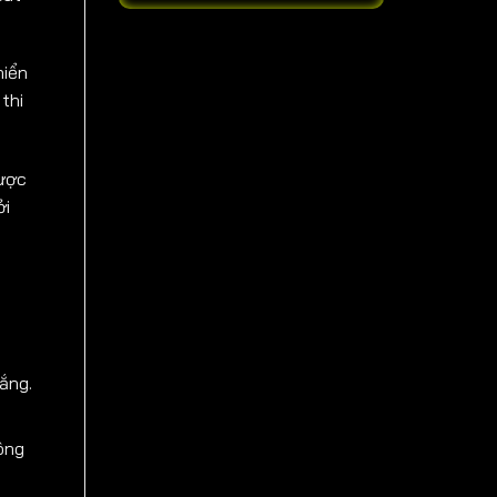
sẽ
123B
được
–
bật
Tận
mí
hiển
hưởng
tại
cá
thi
123B
cược
Esport
đỉnh
cao
được
đến
khó
ởi
tin
hắng.
ông