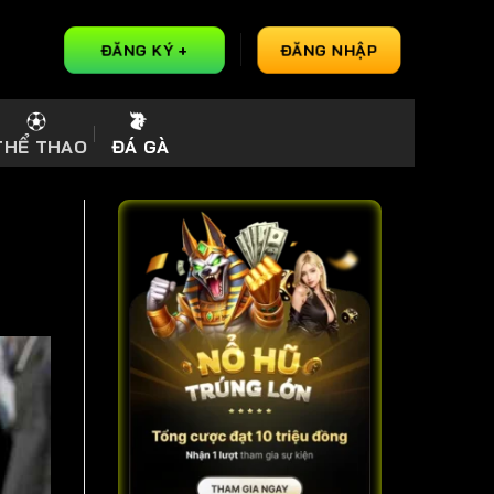
ĐĂNG KÝ +
ĐĂNG NHẬP
THỂ THAO
ĐÁ GÀ