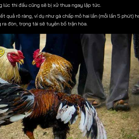
 lúc thi đấu cũng sẽ bị xử thua ngay lập tức.
ết quả rõ ràng, ví dụ như gà chấp mỏ hai lần (mỗi lần 5 phút) 
 ra đòn, trọng tài sẽ tuyên bố trận hòa.