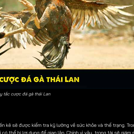
y tắc cược đá gà thái Lan
ến kê sẽ được kiểm tra kỹ lưỡng về sức khỏe và thể trạng. Tro
ó thể bị lợi dụng để gian lận. Chính vì vậy, trọng tài sẽ giám 