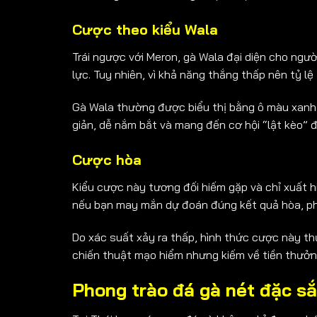
Cược theo kiểu Wala
Trái ngược với Meron, gà Wala đại diện cho ngư
lực. Tuy nhiên, vì khả năng thắng thấp nên tỷ lệ
Gà Wala thường được biểu thị bằng ô màu xanh 
giản, dễ nắm bắt và mang đến cơ hội “lật kèo” 
Cược hòa
Kiểu cược này tương đối hiếm gặp và chỉ xuất h
nếu bạn may mắn dự đoán đúng kết quả hòa, p
Do xác suất xảy ra thấp, hình thức cược này t
chiến thuật mạo hiểm nhưng kiếm về tiền thưởng
Phong trào đá gà nét đặc sắ