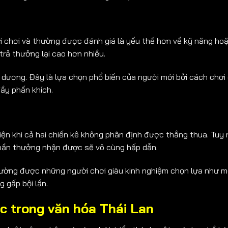
ời chơi và thường được đánh giá là yếu thế hơn về kỹ năng ho
 trả thưởng lại cao hơn nhiều.
dương. Đây là lựa chọn phổ biến của người mới bởi cách chơi
đầy phấn khích.
iện khi cả hai chiến kê không phân định được thắng thua. Tuy 
hần thưởng nhận được sẽ vô cùng hấp dẫn.
hường được những người chơi giàu kinh nghiệm chọn lựa như m
 gấp bội lần.
c trong văn hóa Thái Lan