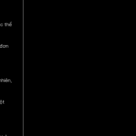
ặc thể
 đơn
nhiên,
ột