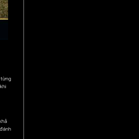
 từng
khi
 khả
 đánh