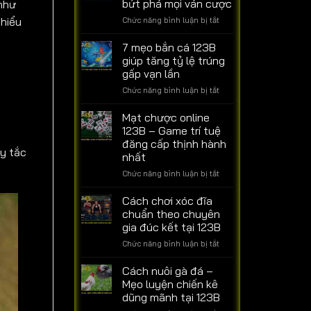
bứt phá mọi ván cược
 như
123B
 hiểu
ở
Chức năng bình luận bị tắt
–
Top
Mẹo
3
chinh
7 mẹo bắn cá 123B
phương
phục
giúp tăng tỷ lệ trúng
pháp
dễ
gấp vạn lần
cược
dàng
ở
Chức năng bình luận bị tắt
bóng
từ
7
rổ
cao
mẹo
từ
thủ
Mạt chược online
bắn
123B
123B – Game trí tuệ
cá
bứt
đăng cấp thịnh hành
123B
phá
uy tắc
nhất
giúp
mọi
tăng
ván
ở
Chức năng bình luận bị tắt
tỷ
cược
Mạt
lệ
chược
Cách chơi xóc đĩa
trúng
online
chuẩn theo chuyên
gấp
123B
gia đúc kết tại 123B
vạn
–
lần
ở
Chức năng bình luận bị tắt
Game
Cách
trí
chơi
tuệ
Cách nuôi gà đá –
xóc
đăng
Mẹo luyện chiến kê
đĩa
cấp
dũng mãnh tại 123B
chuẩn
thịnh