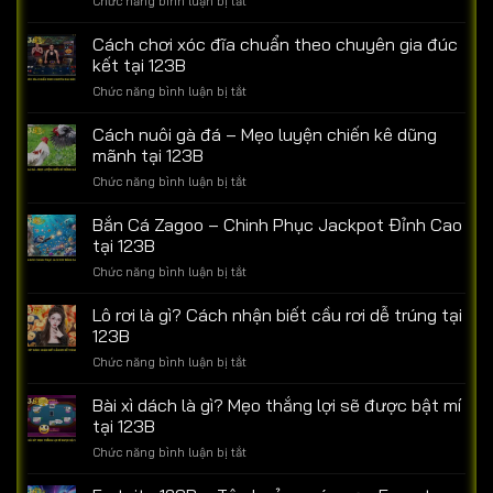
Chức năng bình luận bị tắt
123B
bứt
Mạt
giúp
phá
chược
Cách chơi xóc đĩa chuẩn theo chuyên gia đúc
tăng
mọi
online
tỷ
kết tại 123B
ván
123B
lệ
cược
ở
Chức năng bình luận bị tắt
–
trúng
Cách
Game
gấp
chơi
Cách nuôi gà đá – Mẹo luyện chiến kê dũng
trí
vạn
xóc
tuệ
mãnh tại 123B
lần
đĩa
đăng
ở
Chức năng bình luận bị tắt
chuẩn
cấp
Cách
theo
thịnh
nuôi
Bắn Cá Zagoo – Chinh Phục Jackpot Đỉnh Cao
chuyên
hành
gà
gia
tại 123B
nhất
đá
đúc
ở
Chức năng bình luận bị tắt
–
kết
Bắn
Mẹo
tại
Cá
Lô rơi là gì? Cách nhận biết cầu rơi dễ trúng tại
luyện
123B
Zagoo
chiến
123B
–
kê
ở
Chức năng bình luận bị tắt
Chinh
dũng
Lô
Phục
mãnh
rơi
Bài xì dách là gì? Mẹo thắng lợi sẽ được bật mí
Jackpot
tại
là
Đỉnh
tại 123B
123B
gì?
Cao
ở
Chức năng bình luận bị tắt
Cách
tại
Bài
nhận
123B
xì
biết