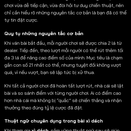
chơi vừa dễ tiếp cận, vừa đòi hỏi tư duy chiến thuật, nên
chỉ cần hiểu rõ những nguyên tắc cơ bản là bạn đã có thể
tự tin đặt cược.
Quy tụ những nguyên tắc cơ bản
Khi ván bài bắt đầu, mỗi người chơi sẽ được chia 2 lá từ
dealer. Tiếp đến, theo lượt mỗi người có thể rút thêm tối
đa 3 lá để nâng cao điểm số của mình. Mục tiêu là chạm
gần con số 21 nhất có thể, nhưng tuyệt đối không vượt
quá, vì nếu vượt, bạn sẽ lập tức bị xử thua.
Khi tất cả người chơi đã hoàn tất lượt rút, nhà cái sẽ lật
bài và so sánh điểm với từng người chơi. Ai có điểm cao
hơn nhà cái mà không bị “quắc” sẽ chiến thắng và nhận
thưởng theo đúng tỷ lệ cược đã đặt.
Thuật ngữ chuyên dụng trong bài xì dách
Khi tham gia
xì dách
, nắm vững thuật ngữ sau sẽ giúp