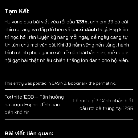
Tạm Kết
Hy vọng qua bài viết vừa rồi của
123b
, anh em đã có cái
nhìn rõ ràng và đầy đủ hơn về bài
xì dách
là gì. Hãy kiên
trì học hỏi, rèn luyện kỹ năng mỗi ngày để ngày càng tự
tin làm chủ mọi ván bài. Khi đã nắm vững nền tảng, hành
trình chinh phục game sẽ trở nên bài bản hơn, mở ra cơ
hội gặt hái thật nhiều chiến thắng lớn dành cho hội viên.
This entry was posted in
CASINO
. Bookmark the
permalink
.
Fortnite 123B – Tận hưởng
Lô rơi là gì? Cách nhận biết
cá cược Esport đỉnh cao
cầu rơi dễ trúng tại 123B
đến khó tin
Bài viết liên quan: