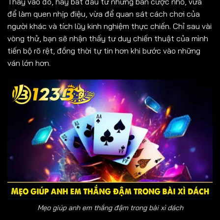
Thay vào đó, hãy bắt đầu từ những bàn cược nhỏ, vừa
để làm quen nhịp điệu, vừa để quan sát cách chơi của
người khác và tích lũy kinh nghiệm thực chiến. Chỉ sau vài
vòng thử, bạn sẽ nhận thấy tư duy chiến thuật của mình
tiến bộ rõ rệt, đồng thời tự tin hơn khi bước vào những
ván lớn hơn.
Mẹo giúp anh em thắng đậm trong bài xì dách