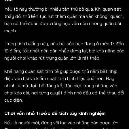
Yếu tố này thường bị nhiều tân thủ bỏ qua. Khi quan sát
thấy đối thủ liên tục rút thêm quân mà vẫn không “quắc”,
bạn có thể đoán được rằng nọc vẫn còn những quân bài
mạnh.
Trong tình huống này, nếu bài của bạn đang ở mức 17 đến
18 điểm, tốt nhất nên cân nhắc dừng lại, bởi khả năng các
người chơi khác rút trúng quân lớn là rất thấp.
Khả năng quan sát tinh tế giúp cược thủ nắm bắt nhịp
điệu ván bài và kiểm soát tình hình hiệu quả hơn. Đây
chính là một lợi thế đáng kể, đặc biệt trong những ván
chơi kéo dài, nơi từng quyết định nhỏ đều có thể thay đổi
cục diện.
Chơi vốn nhỏ trước để tích lũy kinh nghiệm
Nếu là người mới, đừng vội lao vào những bàn cược lớn.