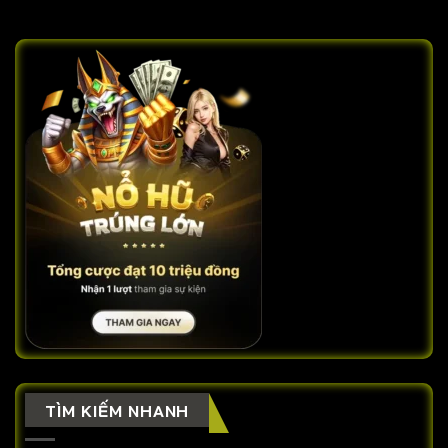
TÌM KIẾM NHANH