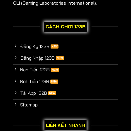
GLI (Gaming Laboratories International).
CÁCH CHƠI 123B
Đăng Ký 123B
Đăng Nhập 123B
Nạp Tiền 123B
Rút Tiền 123B
Tải App 132B
Sitemap
LIÊN KẾT NHANH