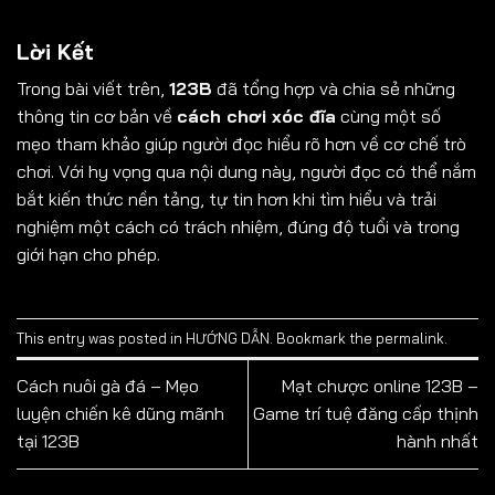
Lời Kết
Trong bài viết trên,
123B
đã tổng hợp và chia sẻ những
thông tin cơ bản về
cách chơi xóc đĩa
cùng một số
mẹo tham khảo giúp người đọc hiểu rõ hơn về cơ chế trò
chơi. Với hy vọng qua nội dung này, người đọc có thể nắm
bắt kiến thức nền tảng, tự tin hơn khi tìm hiểu và trải
nghiệm một cách có trách nhiệm, đúng độ tuổi và trong
giới hạn cho phép.
This entry was posted in
HƯỚNG DẪN
. Bookmark the
permalink
.
Cách nuôi gà đá – Mẹo
Mạt chược online 123B –
luyện chiến kê dũng mãnh
Game trí tuệ đăng cấp thịnh
tại 123B
hành nhất