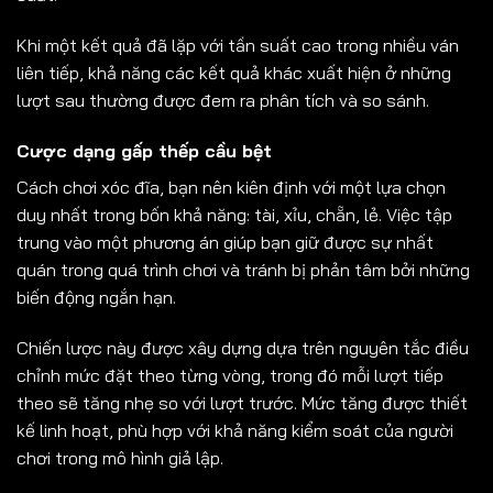
Khi một kết quả đã lặp với tần suất cao trong nhiều ván
liên tiếp, khả năng các kết quả khác xuất hiện ở những
lượt sau thường được đem ra phân tích và so sánh.
Cược dạng gấp thếp cầu bệt
Cách chơi xóc đĩa, bạn nên kiên định với một lựa chọn
duy nhất trong bốn khả năng: tài, xỉu, chẵn, lẻ. Việc tập
trung vào một phương án giúp bạn giữ được sự nhất
quán trong quá trình chơi và tránh bị phản tâm bởi những
biến động ngắn hạn.
Chiến lược này được xây dựng dựa trên nguyên tắc điều
chỉnh mức đặt theo từng vòng, trong đó mỗi lượt tiếp
theo sẽ tăng nhẹ so với lượt trước. Mức tăng được thiết
kế linh hoạt, phù hợp với khả năng kiểm soát của người
chơi trong mô hình giả lập.