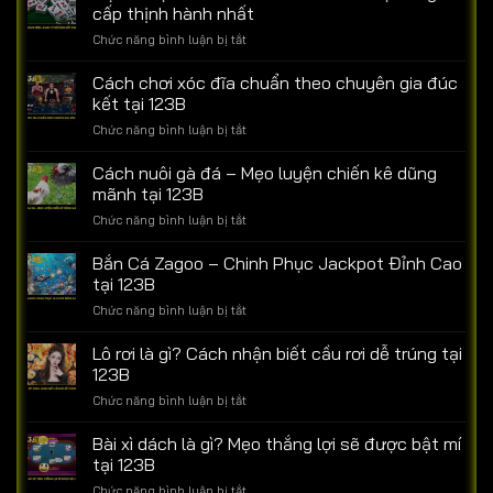
bắn
từ
cấp thịnh hành nhất
cao
cá
123B
thủ
ở
Chức năng bình luận bị tắt
123B
bứt
Mạt
giúp
phá
chược
Cách chơi xóc đĩa chuẩn theo chuyên gia đúc
tăng
mọi
online
tỷ
kết tại 123B
ván
123B
lệ
cược
ở
Chức năng bình luận bị tắt
–
trúng
Cách
Game
gấp
chơi
Cách nuôi gà đá – Mẹo luyện chiến kê dũng
trí
vạn
xóc
tuệ
mãnh tại 123B
lần
đĩa
đăng
ở
Chức năng bình luận bị tắt
chuẩn
cấp
Cách
theo
thịnh
nuôi
Bắn Cá Zagoo – Chinh Phục Jackpot Đỉnh Cao
chuyên
hành
gà
gia
tại 123B
nhất
đá
đúc
ở
Chức năng bình luận bị tắt
–
kết
Bắn
Mẹo
tại
Cá
Lô rơi là gì? Cách nhận biết cầu rơi dễ trúng tại
luyện
123B
Zagoo
chiến
123B
–
kê
ở
Chức năng bình luận bị tắt
Chinh
dũng
Lô
Phục
mãnh
rơi
Bài xì dách là gì? Mẹo thắng lợi sẽ được bật mí
Jackpot
tại
là
Đỉnh
tại 123B
123B
gì?
Cao
ở
Chức năng bình luận bị tắt