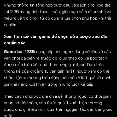
Những thông tin tổng hợp dưới đây về cách chơi xóc đĩa
tại 123B mang tính tham khảo, giúp bạn nắm rõ cơ chế và
hiểu rõ về trò chơi, từ đó đưa ra lựa chọn phù hợp khi trải
nghiệm.
Xem lịch sử ván game để chọn cửa cược xóc đĩa
chuẩn xác
Game bài 123B
cung cấp cho người dùng dữ liệu về các
ván chơi đã diễn ra trước đó, giúp theo dõi và bóc tách
được diễn biến kết quả theo từng giai đoạn. Dựa trên
thống kê của khoảng 15 ván gần nhất, người xem có thể
nhận diện xu hướng biến động của các ô kết quả và dánh
giá khả năng xuất hiện trong những lượt kế tiếp.
Theo cách chơi xóc đĩa chia sẻ những người có thời gian
quan sát lâu năm, các ô kết quả ít xuất hiện thường
được chú ý nhiều hơn, dựa trên nguyên tắc cân bằng xác
suất.