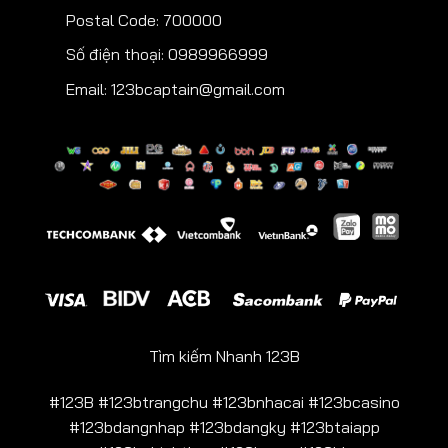
Postal Code: 700000
Số điện thoại: 0989966999
Email:
123bcaptain@gmail.com
Tìm kiếm Nhanh 123B
#123B #123btrangchu #123bnhacai #123bcasino
#123bdangnhap #123bdangky #123btaiapp