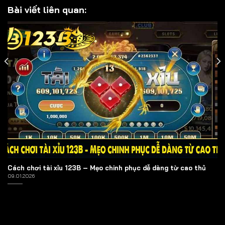
Bài viết liên quan:
Cách chơi tài xỉu 123B – Mẹo chinh phục dễ dàng từ cao thủ
09.01.2026