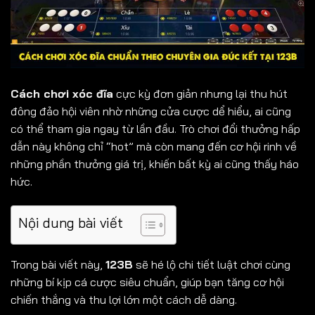
Cách chơi xóc đĩa
cực kỳ đơn giản nhưng lại thu hút
đông đảo hội viên nhờ những cửa cược dể hiểu, ai cũng
có thể tham gia ngay từ lần đầu. Trò chơi đổi thưởng hấp
dẫn này không chỉ “hot” mà còn mang đến cơ hội rinh về
những phần thưởng giá trị, khiến bất kỳ ai cũng thấy háo
hức.
Nội dung bài viết
Trong bài viết này,
123B
sẽ hé lộ chi tiết luật chơi cùng
những bí kịp cá cược siêu chuẩn, giúp bạn tăng cơ hội
chiến thắng và thu lợi lớn một cách dễ dàng.