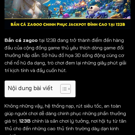
Bắn cá zagoo
tại 123B đang trở thành điểm đến hàng
đầu của cộng đồng game thủ yêu thích dòng game đổi
thưởng hấp dẫn. Sở hữu đồ họa 3D sống động cùng cơ
chế nổ hũ đa dạng, trò chơi đem lại những giây phút giải
trí kịch tính và đầy cuốn hút.
Nội dung bài viết
Không những vậy, hệ thống nạp, rút siêu tốc, an toàn
giúp người chơi dễ dàng chinh phục những phần thưởng
giá trị.
123B
chính là sân chơi lý tưởng, nơi hội tụ từ tân
thủ cho đến những cao thủ tình trường dày dạn kinh