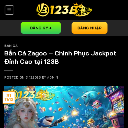
Skip
to
content
ĐĂNG KÝ +
ĐĂNG NHẬP
BẮN CÁ
Bắn Cá Zagoo – Chinh Phục Jackpot
Đỉnh Cao tại 123B
POSTED ON
31.12.2025
BY
ADMIN
31
Th12