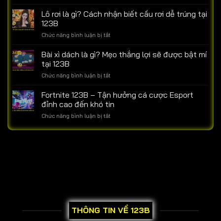
Bắn
Mẹo
tại
Cá
Lô rơi là gì? Cách nhận biết cầu rơi dễ trúng tại
luyện
123B
Zagoo
chiến
123B
–
kê
ở
Chức năng bình luận bị tắt
Chinh
dũng
Lô
Phục
mãnh
rơi
Bài xì dách là gì? Mẹo thắng lợi sẽ được bật mí
Jackpot
tại
là
Đỉnh
tại 123B
123B
gì?
Cao
ở
Chức năng bình luận bị tắt
Cách
tại
Bài
nhận
123B
xì
Fortnite 123B – Tận hưởng cá cược Esport
biết
dách
cầu
đỉnh cao đến khó tin
là
rơi
ở
Chức năng bình luận bị tắt
gì?
dễ
Fortnite
Mẹo
trúng
123B
thắng
tại
–
lợi
123B
Tận
sẽ
hưởng
được
cá
bật
cược
mí
Esport
tại
đỉnh
123B
cao
đến
THÔNG TIN VỀ 123B
khó