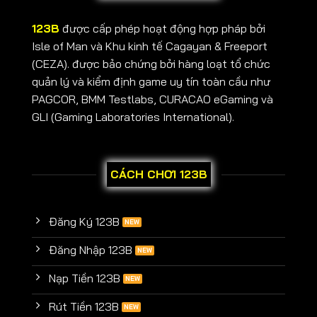
tin
123B
được cấp phép hoạt động hợp pháp bởi
Isle of Man và Khu kinh tế Cagayan & Freeport
(CEZA). được bảo chứng bởi hàng loạt tổ chức
quản lý và kiểm định game uy tín toàn cầu như
PAGCOR
, BMM Testlabs, CURACAO eGaming và
GLI (Gaming Laboratories International).
CÁCH CHƠI 123B
Đăng Ký 123B
Đăng Nhập 123B
Nạp Tiền 123B
Rút Tiền 123B