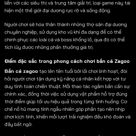
liền với các siêu thị và trung tâm giải trí, loại game này tái
hiện một thế giới đại dương rực rỡ và sống động.
Người chơi sẽ hóa thân thành những thợ săn đại dương
chuyên nghiệp, sử dụng kho vũ khí đa dạng để có thể
chinh phục các loài cá và boss khổng lồ, qua đó có thể
tích lũy đươc những phần thưởng giá trị.
Điểm đặc sắc trong phong cách chơi bắn cá Zagoo
Bắn cá zagoo
tạo lên tên tuổi bởi lối chơi linh hoạt, đòi
hỏi người chơi tận dụng kỹ năng cá nhân kết hợp với tư
duy tính toán chiến thuật. Mỗi thao tác ngắm bắn cần sự
chính xác, đồng thời việc sử dụng vật phẩm hỗ trợ đúng
thời điểm giúp tối ưu hiệu quả trong từng tình huống. Cơ
chế nổ hũ mang tính ngẫu nhiên góp phần tạo nên nhịp
chơi kịch tính, khiến mỗi lượt trải nghiệm đều khó đoán và
đầy bất ngờ.