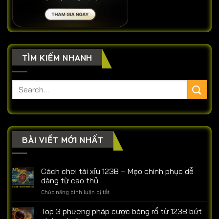
TÌM KIẾM NHANH
BÀI VIẾT MỚI NHẤT
Cách chơi tài xỉu 123B – Mẹo chinh phục dễ
dàng từ cao thủ
ở
Chức năng bình luận bị tắt
Cách
chơi
Top 3 phương pháp cược bóng rổ từ 123B bứt
tài