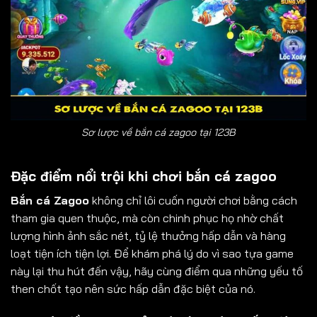
Sơ lược về bắn cá zagoo tại 123B
Đặc điểm nổi trội khi chơi bắn cá zagoo
Bắn cá Zagoo
không chỉ lôi cuốn người chơi bằng cách
tham gia quen thuộc, mà còn chinh phục họ nhờ chất
lượng hình ảnh sắc nét, tỷ lệ thưởng hấp dẫn và hàng
loạt tiện ích tiện lợi. Để khám phá lý do vì sao tựa game
này lại thu hút đến vậy, hãy cùng điểm qua những yếu tố
then chốt tạo nên sức hấp dẫn đặc biệt của nó.