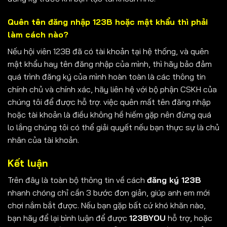
Quên tên đăng nhập 123B hoặc mật khẩu thì phải
làm cách nào?
Nếu hội viên 123B đã có tài khoản tại hệ thống, và quên
mật khẩu hay tên đăng nhập của mình, thì hãy bảo đảm
quá trình đăng ký của mình hoàn toàn là các thông tin
chính chủ và chính xác, hãy liên hệ với bộ phận CSKH của
chúng tôi để được hỗ trợ. việc quên mất tên đăng nhập
hoặc tài khoản là điều không hề hiếm gặp nên đừng quá
lo lắng chúng tôi có thể giải quyết nếu bạn thực sự là chủ
nhân của tài khoản.
Kết luận
Trên đây là toàn bộ thông tin về cách
đăng ký 123B
nhanh chóng chỉ cần 3 bước đơn giản, giúp anh em mới
chơi nắm bắt được. Nếu bạn gặp bất cứ khó khăn nào,
bạn hãy để lại bình luận để được
123BYOU
hỗ trợ, hoặc