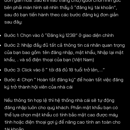
bên phải màn hình sẽ nhìn thấy ô “đăng ký tài khoản”,
sau đó bạn tiến hành theo các bước đăng ký đơn giản
sau đây:
Bước 1: Chọn vào ô “Đăng ký 123B” ở giao diện chính
Bước 2: Nhập đầy đủ tất cả thông tin cá nhân quan trọng
của bạn bao gồm: tên đăng nhập, mật khẩu, Nhập lại mật
khẩu, .. và số điện thoại của bạn (Việt Nam)
Bước 3: Click vào ô “ tôi đã đủ 18 tuổi trở lên,….”
Bước 4: Chọn “ Hoàn tất đăng ký” để hoàn tất việc đăng
ký trở thành hội viên của nhà cái
Nếu thông tin hợp lệ thì hệ thống nhà cái sẽ tự động
đăng nhập luôn cho quý khách. Phần mật khẩu bạn có
thể lựa chọn mật khẩu có tính bảo mật cao được máy
tính hoặc điện thoại gợi ý để nâng cao tính an toàn cho
tài khoản.