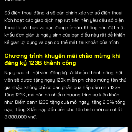
Số điện thoại đăng kí sẽ cần chính xác với số điện thoại
kích hoạt các giao dịch nạp rút tiền nên yêu cầu số điện
thoại là có thực và bạn đang sở hữu. Không nên đặt mật
khẩu đơn giản là ngày sinh của bạn điều này rất dễ khiến
kẻ gian lợi dụng và bạn có thể mất tài khoản của mình.
Chương trình khuyến mãi chào mừng khi
đăng ký 123B thành công
Ngay sau khi hội viên đăng ký tài khoản thành công, hội
viên sẽ được tặng ngay 123k miễn phí chào mừng tân thủ
gia nhập. không chỉ có các phần quà hấp dẫn như
123B
tặng 123K
, mà còn có nhiều chương trình sự kiện khác
như: Điểm danh 123B tặng quà mỗi ngày, tặng 2,5% tổng
nạp, Tặng 3 lần nạp đầu tiên cho tân binh mới cao nhất
8.888.000 vnđ.