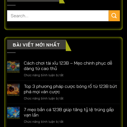
BÀI VIẾT MỚI NHẤT
Cách chơi tài xỉu 123B – Mẹo chinh phục dễ
dàng từ cao thủ
ở
Chức năng bình luận bị tắt
Cách
chơi
Top 3 phương pháp cược bóng rổ từ 123B bứt
tài
phá mọi ván cược
xỉu
ở
Chức năng bình luận bị tắt
123B
Top
–
3
7 mẹo bắn cá 123B giúp tăng tỷ lệ trúng gấp
Mẹo
phương
chinh
vạn lần
pháp
phục
ở
Chức năng bình luận bị tắt
cược
dễ
7