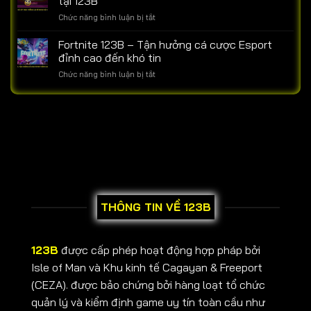
tại 123B
gì?
Cao
ở
Chức năng bình luận bị tắt
Cách
tại
Bài
nhận
123B
xì
Fortnite 123B – Tận hưởng cá cược Esport
biết
dách
cầu
đỉnh cao đến khó tin
là
rơi
ở
Chức năng bình luận bị tắt
gì?
dễ
Fortnite
Mẹo
trúng
123B
thắng
tại
–
lợi
123B
Tận
sẽ
hưởng
được
cá
bật
cược
mí
Esport
tại
đỉnh
123B
cao
đến
THÔNG TIN VỀ 123B
khó
tin
123B
được cấp phép hoạt động hợp pháp bởi
Isle of Man và Khu kinh tế Cagayan & Freeport
(CEZA). được bảo chứng bởi hàng loạt tổ chức
quản lý và kiểm định game uy tín toàn cầu như