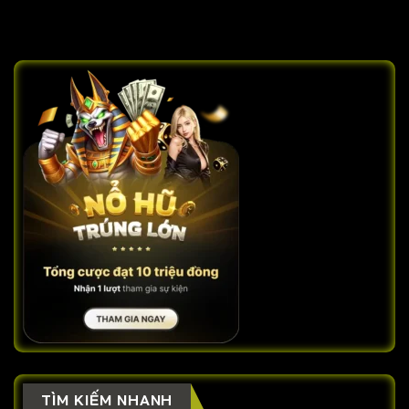
TÌM KIẾM NHANH