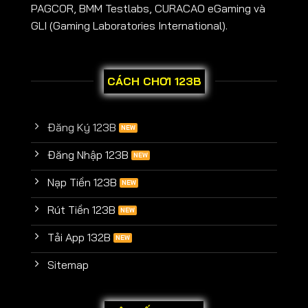
PAGCOR
, BMM Testlabs, CURACAO eGaming và
GLI (Gaming Laboratories International).
CÁCH CHƠI 123B
Đăng Ký 123B
Đăng Nhập 123B
Nạp Tiền 123B
Rút Tiền 123B
Tải App 132B
Sitemap