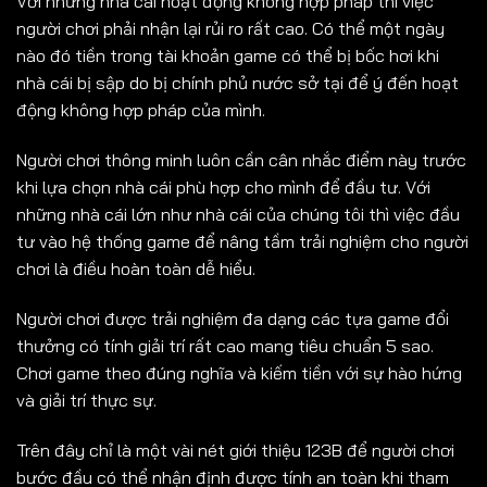
Với những nhà cái hoạt động không hợp pháp thì việc
người chơi phải nhận lại rủi ro rất cao. Có thể một ngày
nào đó tiền trong tài khoản game có thể bị bốc hơi khi
nhà cái bị sập do bị chính phủ nước sở tại để ý đến hoạt
động không hợp pháp của mình.
Người chơi thông minh luôn cần cân nhắc điểm này trước
khi lựa chọn nhà cái phù hợp cho mình để đầu tư. Với
những nhà cái lớn như nhà cái của chúng tôi thì việc đầu
tư vào hệ thống game để nâng tầm trải nghiệm cho người
chơi là điều hoàn toàn dễ hiểu.
Người chơi được trải nghiệm đa dạng các tựa game đổi
thưởng có tính giải trí rất cao mang tiêu chuẩn 5 sao.
Chơi game theo đúng nghĩa và kiếm tiền với sự hào hứng
và giải trí thực sự.
Trên đây chỉ là một vài nét
giới thiệu 123B
để người chơi
bước đầu có thể nhận định được tính an toàn khi tham