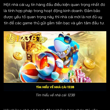
Một nhà cái uy tín hàng đầu điều kiện quan trọng nhất đó
là tính hợp pháp trong hoạt động kinh doanh. Đảm bảo
được yếu tố quan trọng này thì nhà cái mới là nơi đủ uy
tín để các game thủ gửi gắm tiền bạc và yên tâm đầu tư.
Tìm hiểu về nhà cái 123B