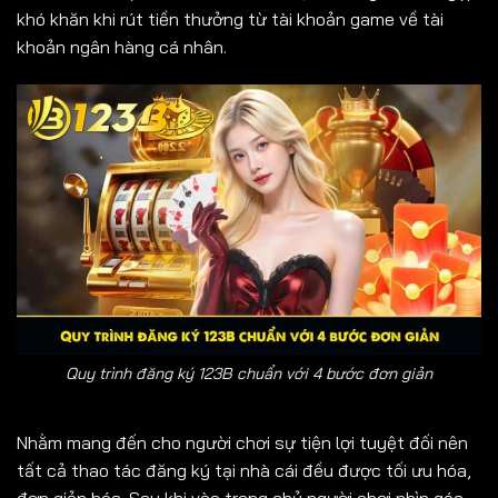
khó khăn khi rút tiền thưởng từ tài khoản game về tài
khoản ngân hàng cá nhân.
Quy trình đăng ký 123B chuẩn với 4 bước đơn giản
Nhằm mang đến cho người chơi sự tiện lợi tuyệt đối nên
tất cả thao tác đăng ký tại nhà cái đều được tối ưu hóa,
đơn giản hóa. Sau khi vào trang chủ,người chơi nhìn góc