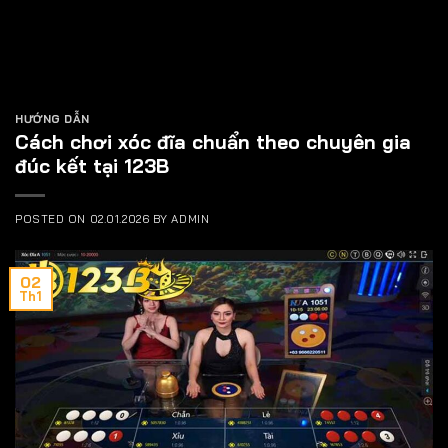
HƯỚNG DẪN
Cách chơi xóc đĩa chuẩn theo chuyên gia
đúc kết tại 123B
POSTED ON
02.01.2026
BY
ADMIN
02
Th1