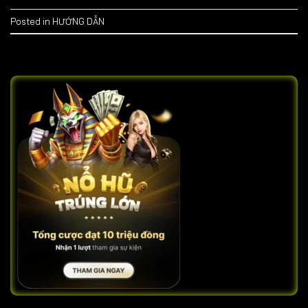
Posted in
HƯỚNG DẪN