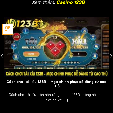
Xem thêm:
Casino 123B
09
Th1
Cách chơi tài xỉu 123B – Mẹo chinh phục dễ dàng từ cao
thủ
Cách chơi tài xỉu trên nền tảng casino 123B không hề khác
biệt so với [...]