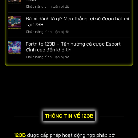
–
kê
ở
Chức năng bình luận bị tắt
Chinh
dũng
Lô
Phục
mãnh
rơi
Bài xì dách là gì? Mẹo thắng lợi sẽ được bật mí
Jackpot
tại
là
Đỉnh
tại 123B
123B
gì?
Cao
ở
Chức năng bình luận bị tắt
Cách
tại
Bài
nhận
123B
xì
Fortnite 123B – Tận hưởng cá cược Esport
biết
dách
cầu
đỉnh cao đến khó tin
là
rơi
ở
Chức năng bình luận bị tắt
gì?
dễ
Fortnite
Mẹo
trúng
123B
thắng
tại
–
lợi
123B
Tận
sẽ
hưởng
được
cá
bật
cược
mí
Esport
tại
đỉnh
123B
cao
đến
THÔNG TIN VỀ 123B
khó
tin
123B
được cấp phép hoạt động hợp pháp bởi