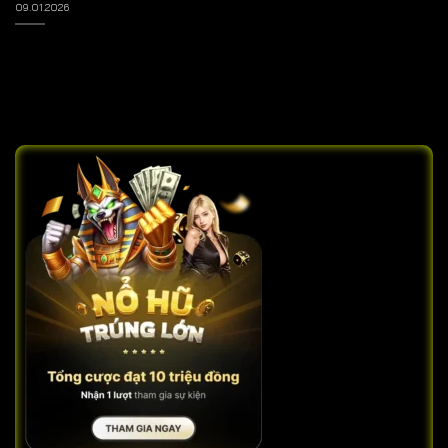
09.01.2026