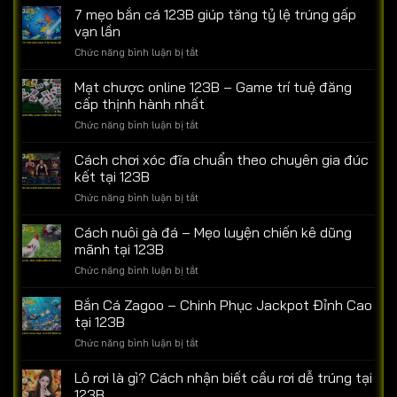
3
7 mẹo bắn cá 123B giúp tăng tỷ lệ trúng gấp
Mẹo
phương
chinh
vạn lần
pháp
phục
ở
Chức năng bình luận bị tắt
cược
dễ
7
bóng
dàng
mẹo
Mạt chược online 123B – Game trí tuệ đăng
rổ
từ
bắn
từ
cấp thịnh hành nhất
cao
cá
123B
thủ
ở
Chức năng bình luận bị tắt
123B
bứt
Mạt
giúp
phá
chược
Cách chơi xóc đĩa chuẩn theo chuyên gia đúc
tăng
mọi
online
tỷ
kết tại 123B
ván
123B
lệ
cược
ở
Chức năng bình luận bị tắt
–
trúng
Cách
Game
gấp
chơi
Cách nuôi gà đá – Mẹo luyện chiến kê dũng
trí
vạn
xóc
tuệ
mãnh tại 123B
lần
đĩa
đăng
ở
Chức năng bình luận bị tắt
chuẩn
cấp
Cách
theo
thịnh
nuôi
Bắn Cá Zagoo – Chinh Phục Jackpot Đỉnh Cao
chuyên
hành
gà
gia
tại 123B
nhất
đá
đúc
ở
Chức năng bình luận bị tắt
–
kết
Bắn
Mẹo
tại
Cá
Lô rơi là gì? Cách nhận biết cầu rơi dễ trúng tại
luyện
123B
Zagoo
chiến
123B