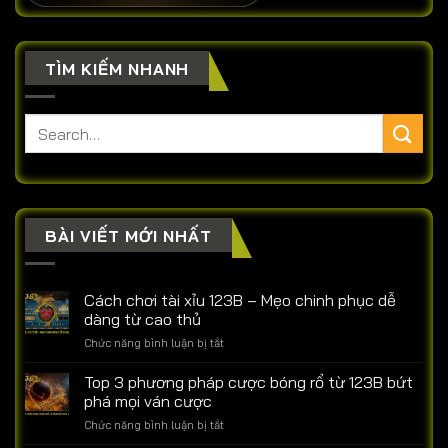
TÌM KIẾM NHANH
BÀI VIẾT MỚI NHẤT
Cách chơi tài xỉu 123B – Mẹo chinh phục dễ
dàng từ cao thủ
ở
Chức năng bình luận bị tắt
Cách
chơi
Top 3 phương pháp cược bóng rổ từ 123B bứt
tài
phá mọi ván cược
xỉu
ở
Chức năng bình luận bị tắt
123B
Top
–