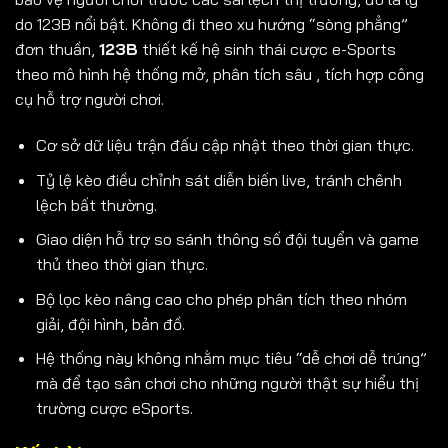
do 123B nổi bật. Không đi theo xu hướng “sòng phẳng”
đơn thuần,
123B
thiết kế hệ sinh thái cược e-Sports
theo mô hình hệ thống mở, phân tích sâu , tích hợp công
cụ hỗ trợ người chơi.
Cơ sở dữ liệu trận đấu cập nhật theo thời gian thực.
Tỷ lệ kèo điều chỉnh sát diễn biến live, tránh chênh
lệch bất thường.
Giao diện hỗ trợ so sánh thông số đội tuyển và game
thủ theo thời gian thực.
Bộ lọc kèo nâng cao cho phép phân tích theo nhóm
giải, đội hình, bản đồ.
Hệ thống này không nhằm mục tiêu “dễ chơi dễ trúng”
mà để tạo sân chơi cho những người thật sự hiểu thị
trường cược eSports.