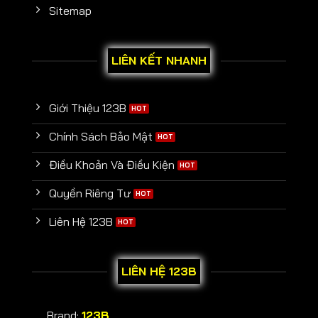
Sitemap
LIÊN KẾT NHANH
Giới Thiệu 123B
Chính Sách Bảo Mật
Điều Khoản Và Điều Kiện
Quyền Riêng Tư
Liên Hệ 123B
LIÊN HỆ 123B
Brand:
123B