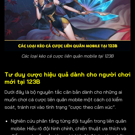
Các loại kèo cá cược liên quân mobile tại 123B
Tư duy cược hiệu quả dành cho người chơi
mới tại 123B
Dưới đây là bộ nguyên tắc căn bản dành cho những ai
muốn chơi cá cược liên quân mobile một cách có kiểm
soát, tránh rơi vào tình trạng “cược theo cảm xúc”.
Nghiên cứu phân tầng từng đội tuyển trong liên quân
mobile: Hiểu rõ đội hình chính, chiến thuật ưa thích và