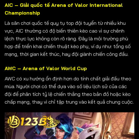
AIC – Giải quốc tế Arena of Valor International
Championship
Là sân chơi quốc tế quy tụ top đội tuyển từ nhiều khu
vực, AIC thường có độ biến thiên kèo cao vì sự chênh
lệch thực lực không còn rõ ràng. Đây là môi trường phù
hợp để triển khai chiến thuật kèo phụ, ví dụ như: tổng số
mạng, thời gian kết thúc, hay đội giành chiến công đầu.
AWC – Arena of Valor World Cup
AWC có xu hướng ổn định hơn do tính chất giải đấu theo
mùa. Người chơi có thể dựa vào số liệu lịch sử của các
đội để phân tích tỷ lệ chiến thắng theo bản đồ hoặc kèo
chấp mạng, thay vì chỉ tập trung vào kết quả chung cuộc.