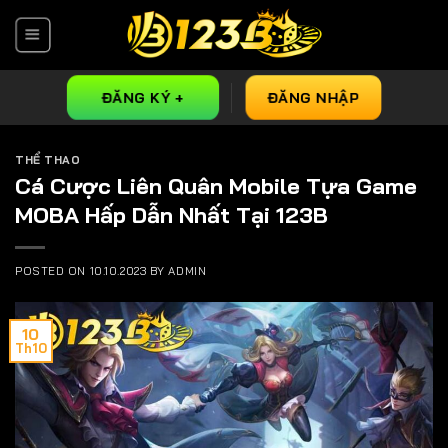
Skip
to
content
ĐĂNG KÝ +
ĐĂNG NHẬP
THỂ THAO
Cá Cược Liên Quân Mobile Tựa Game
MOBA Hấp Dẫn Nhất Tại 123B
POSTED ON
10.10.2023
BY
ADMIN
10
Th10