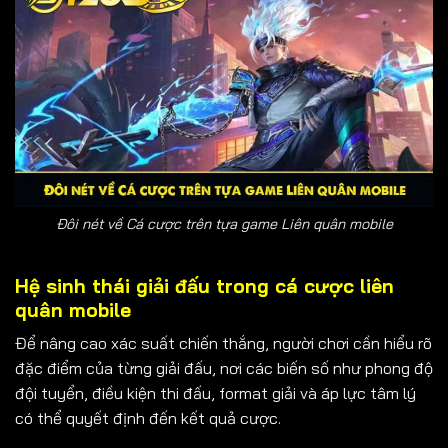
Đôi nét về Cá cược trên tựa game Liên quân mobile
Hệ sinh thái giải đấu trong cá cược liên
quân mobile
Để nâng cao xác suất chiến thắng, người chơi cần hiểu rõ
đặc điểm của từng giải đấu, nơi các biến số như phong độ
đội tuyển, điều kiện thi đấu, format giải và áp lực tâm lý
có thể quyết định đến kết quả cược.