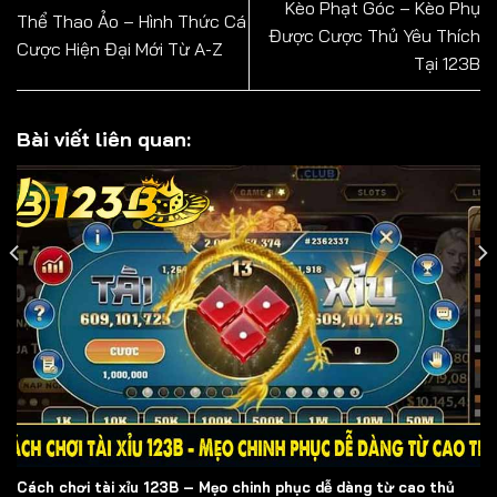
Kèo Phạt Góc – Kèo Phụ
Thể Thao Ảo – Hình Thức Cá
Được Cược Thủ Yêu Thích
Cược Hiện Đại Mới Từ A-Z
Tại 123B
Bài viết liên quan:
Cách chơi tài xỉu 123B – Mẹo chinh phục dễ dàng từ cao thủ