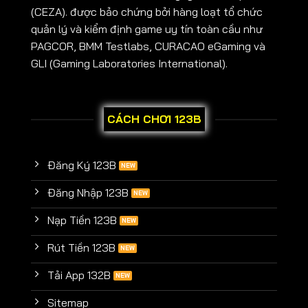
(CEZA). được bảo chứng bởi hàng loạt tổ chức
quản lý và kiểm định game uy tín toàn cầu như
PAGCOR
, BMM Testlabs, CURACAO eGaming và
GLI (Gaming Laboratories International).
CÁCH CHƠI 123B
Đăng Ký 123B
Đăng Nhập 123B
Nạp Tiền 123B
Rút Tiền 123B
Tải App 132B
Sitemap