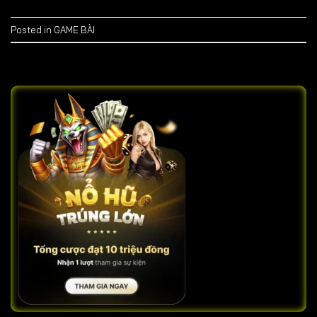
Posted in
GAME BÀI