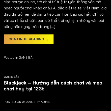
Mạt chược online, trò chơi trí tuệ truyền thống vốn mê
hoặc người chơi khắp châu Á, đặc biệt là tại Việt Nam, giờ
đây đã trở nên dễ dàng tiếp cận hơn bao giờ hết. Chỉ với
vài cú nhấp chuột, bạn có thể trải nghiệm những ván bài
căng não ngay trên trang […]
CONTINUE READING
→
Posted in
GAME BÀI
GAME BÀI
Blackjack – Hướng dẫn cách chơi và mẹo
chơi hay tại 123b
POSTED ON
22.12.2025
BY
ADMIN