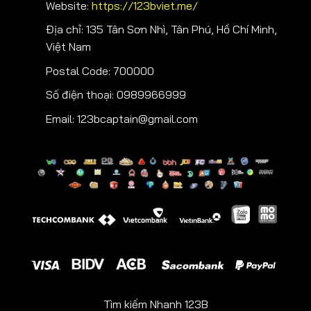
Website:
https://123bviet.me/
Địa chỉ: 135 Tân Sơn Nhì, Tân Phú, Hồ Chí Minh,
Việt Nam
Postal Code: 700000
Số điện thoại: 0989966999
Email:
123bcaptain@gmail.com
Tìm kiếm Nhanh 123B