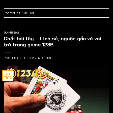
Posted in
GAME BÀI
GAME BÀI
Chất bài tây – Lịch sử, nguồn gốc và vai
trò trong game 123B
POSTED ON
21.12.2025
BY
ADMIN
21
Th12