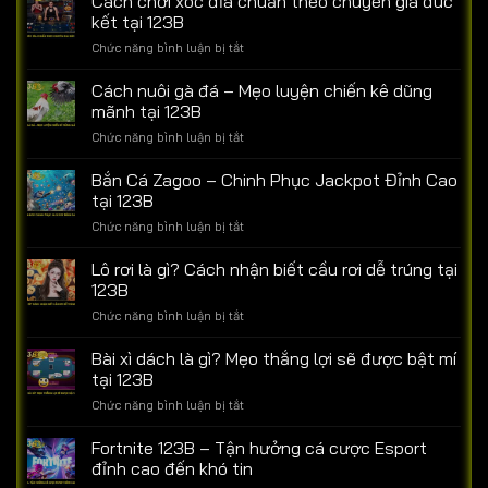
Cách chơi xóc đĩa chuẩn theo chuyên gia đúc
mọi
online
tỷ
kết tại 123B
ván
123B
lệ
cược
ở
Chức năng bình luận bị tắt
–
trúng
Cách
Game
gấp
chơi
Cách nuôi gà đá – Mẹo luyện chiến kê dũng
trí
vạn
xóc
tuệ
mãnh tại 123B
lần
đĩa
đăng
ở
Chức năng bình luận bị tắt
chuẩn
cấp
Cách
theo
thịnh
nuôi
Bắn Cá Zagoo – Chinh Phục Jackpot Đỉnh Cao
chuyên
hành
gà
gia
tại 123B
nhất
đá
đúc
ở
Chức năng bình luận bị tắt
–
kết
Bắn
Mẹo
tại
Cá
Lô rơi là gì? Cách nhận biết cầu rơi dễ trúng tại
luyện
123B
Zagoo
chiến
123B
–
kê
ở
Chức năng bình luận bị tắt
Chinh
dũng
Lô
Phục
mãnh
rơi
Bài xì dách là gì? Mẹo thắng lợi sẽ được bật mí
Jackpot
tại
là
Đỉnh
tại 123B
123B
gì?
Cao
ở
Chức năng bình luận bị tắt
Cách
tại
Bài
nhận
123B
xì
Fortnite 123B – Tận hưởng cá cược Esport
biết
dách
cầu
đỉnh cao đến khó tin
là
rơi