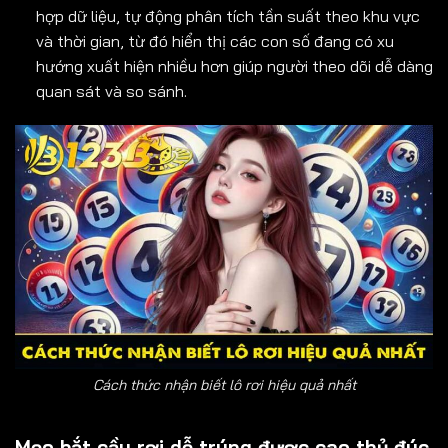
hợp dữ liệu, tự động phân tích tần suất theo khu vực
và thời gian, từ đó hiển thị các con số đang có xu
hướng xuất hiện nhiều hơn giúp người theo dõi dễ dàng
quan sát và so sánh.
Cách thức nhận biết lô rơi hiệu quả nhất
Mẹo bắt cầu rơi dễ trúng được cao thủ đúc