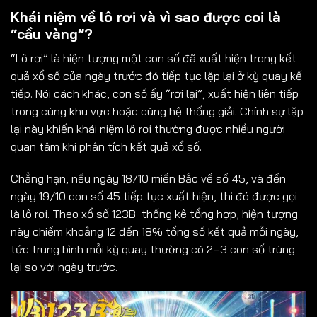
Khái niệm về lô rơi và vì sao được coi là
“cầu vàng”?
“Lô rơi” là hiện tượng một con số đã xuất hiện trong kết
quả xổ số của ngày trước đó tiếp tục lặp lại ở kỳ quay kế
tiếp. Nói cách khác, con số ấy “rơi lại”, xuất hiện liên tiếp
trong cùng khu vực hoặc cùng hệ thống giải. Chính sự lặp
lại này khiến khái niệm lô rơi thường được nhiều người
quan tâm khi phân tích kết quả xổ số.
Chẳng hạn, nếu ngày 18/10 miền Bắc về số 45, và đến
ngày 19/10 con số 45 tiếp tục xuất hiện, thì đó được gọi
là lô rơi. Theo
xổ số 123B
thống kê tổng hợp, hiện tượng
này chiếm khoảng 12 đến 18% tổng số kết quả mỗi ngày,
tức trung bình mỗi kỳ quay thường có 2–3 con số trùng
lại so với ngày trước.