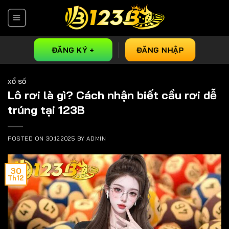
Skip
to
content
ĐĂNG KÝ +
ĐĂNG NHẬP
XỔ SỐ
Lô rơi là gì? Cách nhận biết cầu rơi dễ
trúng tại 123B
POSTED ON
30.12.2025
BY
ADMIN
30
Th12