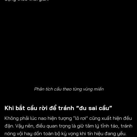
Phân tích cầu theo từng vùng miền
Khi bắt cầu rời để tránh “đu sai cầu”
Không phải lúc nao hiện tượng “lô rơi” cũng xuất hiện đều
đặn. Vậy nên, điều quan trọng là giữ tâm lý tỉnh táo, tránh
nóng vội hay dồn toàn bộ kỳ vọng khi tín hiệu đang yếu.