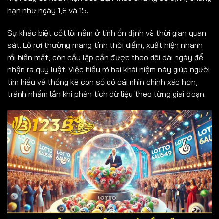
hạn như ngày 1,8 và 15.
Sự khác biệt cốt lõi nằm ở tính ổn định và thời gian quan
sát. Lô rơi thường mang tính thời diểm, xuất hiện nhanh
rồi biến mất, còn cầu lặp cần được theo dõi dài ngày để
nhận ra quy luật. Việc hiểu rõ hai khái niệm này giúp người
tìm hiểu về thống kê con số có cái nhìn chính xác hơn,
tránh nhầm lẫn khi phân tích dữ liệu theo từng giai đoạn.