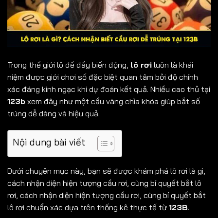
Trong thế giới lô đề đầy biến động,
lô rơi
luôn là khái
niệm được giới chơi số đặc biệt quan tâm bởi độ chính
xác đáng kinh ngạc khi dự đoán kết quả. Nhiều cao thủ tại
123b
xem đây như một cầu vàng chìa khóa giúp bắt số
trúng dễ dàng và hiệu quả.
Nội dung bài viết
Dưới chuyên mục này, bạn sẽ được khám phá lô rơi là gì,
cách nhận diện hiện tượng cầu rơi, cùng bí quyết bắt lô
rơi, cách nhận diện hiện tượng cầu rơi, cùng bí quyết bắt
lô rơi chuẩn xác dựa trên thống kê thực tế từ
123B
.