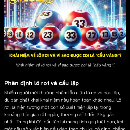
Khái niệm về lô rơi và vì sao được coi là “cầu vàng”?
Phân định lô rơi và cầu lặp
Nhiều người mới thường nhầm lẫn giữa lô rơi và cầu lặp,
dù bản chất khai khái niệm này hoàn toàn khác nhau. Lô
rơi, là hiện tượng một con số xuất hiện lặp lại trong
khoảng thời gian rất ngắn, thường chỉ 1 đến 2 kỳ gần
nhất. Trong khi đó, cầu lặp lại mang tính quy luật hơn, khi
một dãy số xuất hiện đều đặn theo chu kỳ cố định, chẳng