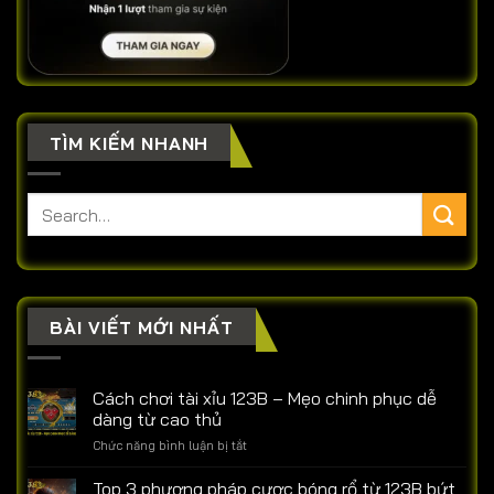
TÌM KIẾM NHANH
BÀI VIẾT MỚI NHẤT
Cách chơi tài xỉu 123B – Mẹo chinh phục dễ
dàng từ cao thủ
ở
Chức năng bình luận bị tắt
Cách
chơi
Top 3 phương pháp cược bóng rổ từ 123B bứt