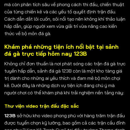
mà còn phân tích sâu về phong cách thi đấu, chiến thuật
của từng chiến kê và các yếu tố quyết định trận đấu.
Cách dẫn dắt lôi cuốn, sôi nổi tạo nên không khí thảo luận
hấp dẫn, giúp người xem vừa giải trí vừa nâng cao kiến
thức về bộ môn đá gà.
Khám phá những tiện ích nổi bật tại sảnh
đá gà trực tiếp hôm nay 123B
Không chỉ đơn thuần là nơi phát sóng các trận đá gà trực
tuyến hấp dẫn, sảnh đá gà 123B còn là một kho tàng giá
trị dành cho những ai yêu thích và đam mê bộ môn chọi
kê. Dưới đây là những dịch vụ tiện ích đáng chú ý mà
người chơi có thể khám phá khi trải nghiệm nền tảng này:
Thư viện video trận đấu đặc sắc
123B
sở hữu kho video phong phú với hàng trăm trận đấu
được tuyển chọn kỹ lưỡng, bao gồm cả các trận cầu đỉnh
cao như “Hùng Kê Tranh Cup” tại đấu trường Thomo danh