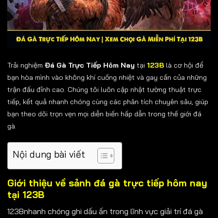
Trải nghiệm
Đá Gà Trực Tiếp Hôm Nay
tại
123B
là cơ hội để
bạn hòa mình vào không khí cuồng nhiệt và gay cấn của những
trận đấu đỉnh cao. Chúng tôi luôn cập nhật tường thuật trực
tiếp, kết quả nhanh chóng cùng các phân tích chuyên sâu, giúp
bạn theo dõi trọn vẹn mọi diễn biến hấp dẫn trong thế giới đá
gà.
Nội dung bài viết
Giới thiệu về sảnh đá gà trực tiếp hôm nay
tại 123B
123Bnhanh chóng ghi dấu ấn trong lĩnh vực giải trí
đá gà