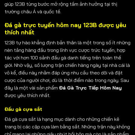
giúp 123B từng bước mở rộng tầm ảnh hưởng tại thị
trường châu Á và quốc tế.
Đá gà trực tuyến hôm nay 123B được yêu
thích nhất
123B tự hào khẳng định bản thân là một trong số ít những
nèn tảng hàng đầu trong lĩnh vực cược trức tuyến, hợp
tác với hơn 100 sảnh đấu gà danh tiếng trên toàn thế
giới. Nhờ vậy, số lượng trận chiến hàng ngày tại nhà cái là
vô kể, điều này nhằm đáp ứng nhu cầu theo dõi và đặt
cược của người chơi, dù là thời điểm nào trong ngày. Sau
đây là một vài sản phẩm
Đá Gà Trực Tiếp Hôm Nay
được yêu thích nhất.
Đấu gà cựa sắt
Đá gà cựa sắt là hạng mục dành cho những chiến kê
trang bị các cặp cựa làm bằng sắt. Những trận này không
chỉ mang lại những giây phút hồi hộp mà còn là sản phẩm