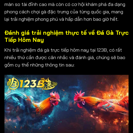
màn so tài đỉnh cao mà còn có cơ hội khám phá đa dạng
phong cách chọi gà đặc trưng của từng quốc gia, mang
lại trải nghiệm phong phú và hấp dẫn hơn bao giờ hết.
Đánh giá trải nghiệm thực tế về Đá Gà Trực
Tiếp Hôm Nay
Khi trải nghiệm đá gà trực tiếp hôm nay tại 123B, có rất
nhiều thứ cần được cân nhắc và đánh giá, chúng sẽ bao
gồm cụ thể những thông tin sau: