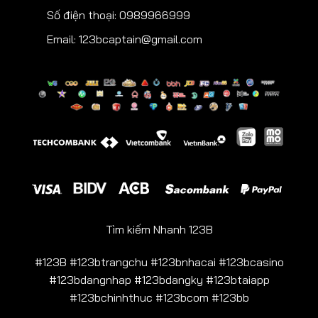
Số điện thoại: 0989966999
Email:
123bcaptain@gmail.com
Tìm kiếm Nhanh 123B
#123B #123btrangchu #123bnhacai #123bcasino
#123bdangnhap #123bdangky #123btaiapp
#123bchinhthuc #123bcom #123bb