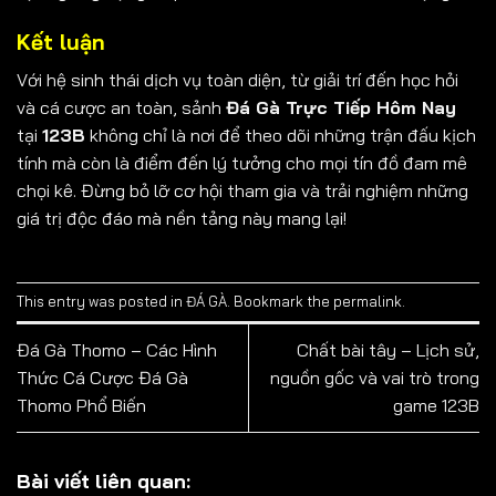
Kết luận
Với hệ sinh thái dịch vụ toàn diện, từ giải trí đến học hỏi
và cá cược an toàn, sảnh
Đá Gà Trực Tiếp Hôm Nay
tại
123B
không chỉ là nơi để theo dõi những trận đấu kịch
tính mà còn là điểm đến lý tưởng cho mọi tín đồ đam mê
chọi kê. Đừng bỏ lỡ cơ hội tham gia và trải nghiệm những
giá trị độc đáo mà nền tảng này mang lại!
This entry was posted in
ĐÁ GÀ
. Bookmark the
permalink
.
Đá Gà Thomo – Các Hình
Chất bài tây – Lịch sử,
Thức Cá Cược Đá Gà
nguồn gốc và vai trò trong
Thomo Phổ Biến
game 123B
Bài viết liên quan: