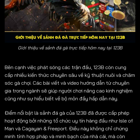
Giới thiệu về sảnh đá gà trực tiếp hôm nay tại 123B
Bên cạnh việc phát sóng các trận đấu, 123B còn cung
cấp nhiều kiến thức chuyên sâu về kỹ thuật nuôi và chăm
sóc gà chọi. Các bài viết và video hướng dẫn từ chuyên
gia trong ngành sẽ giúp người chơi nâng cao kinh nghiệm
cũng như sự hiểu biết về bộ môn đầy hấp dẫn này.
Điểm nổi bật là sảnh đá gà của 123B đã được cấp phép
hoạt động bởi những tổ chức uy tín hàng đầu như Isle of
Man và Cagayan & Freeport. Điều này không chỉ chứng
minh tính hợp pháp và minh bạch của nhà cái, mà còn