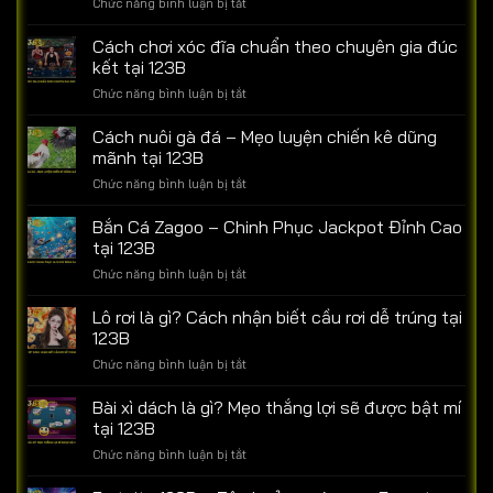
ở
Chức năng bình luận bị tắt
123B
bứt
Mạt
giúp
phá
chược
Cách chơi xóc đĩa chuẩn theo chuyên gia đúc
tăng
mọi
online
tỷ
kết tại 123B
ván
123B
lệ
cược
ở
Chức năng bình luận bị tắt
–
trúng
Cách
Game
gấp
chơi
Cách nuôi gà đá – Mẹo luyện chiến kê dũng
trí
vạn
xóc
tuệ
mãnh tại 123B
lần
đĩa
đăng
ở
Chức năng bình luận bị tắt
chuẩn
cấp
Cách
theo
thịnh
nuôi
Bắn Cá Zagoo – Chinh Phục Jackpot Đỉnh Cao
chuyên
hành
gà
gia
tại 123B
nhất
đá
đúc
ở
Chức năng bình luận bị tắt
–
kết
Bắn
Mẹo
tại
Cá
Lô rơi là gì? Cách nhận biết cầu rơi dễ trúng tại
luyện
123B
Zagoo
chiến
123B
–
kê
ở
Chức năng bình luận bị tắt
Chinh
dũng
Lô
Phục
mãnh
rơi
Bài xì dách là gì? Mẹo thắng lợi sẽ được bật mí
Jackpot
tại
là
Đỉnh
tại 123B
123B
gì?
Cao
ở
Chức năng bình luận bị tắt
Cách
tại
Bài
nhận
123B
xì