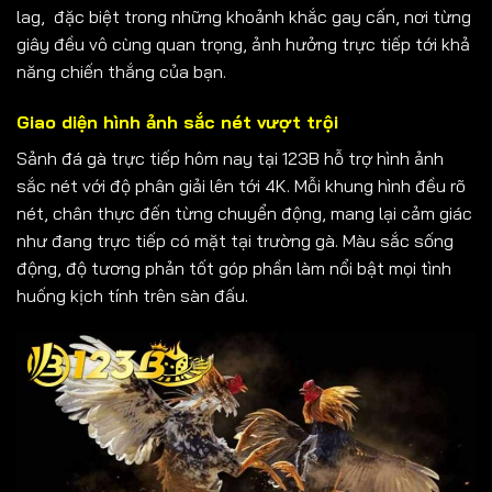
lag, đặc biệt trong những khoảnh khắc gay cấn, nơi từng
giây đều vô cùng quan trọng, ảnh hưởng trực tiếp tới khả
năng chiến thắng của bạn.
Giao diện hình ảnh sắc nét vượt trội
Sảnh đá gà trực tiếp hôm nay tại 123B hỗ trợ hình ảnh
sắc nét với độ phân giải lên tới 4K. Mỗi khung hình đều rõ
nét, chân thực đến từng chuyển động, mang lại cảm giác
như đang trực tiếp có mặt tại trường gà. Màu sắc sống
động, độ tương phản tốt góp phần làm nổi bật mọi tình
huống kịch tính trên sàn đấu.