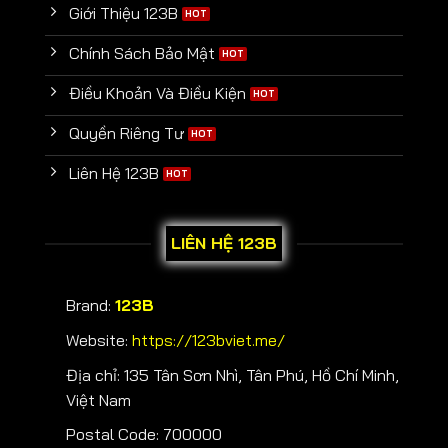
Giới Thiệu 123B
Chính Sách Bảo Mật
Điều Khoản Và Điều Kiện
Quyền Riêng Tư
Liên Hệ 123B
LIÊN HỆ 123B
Brand:
123B
Website:
https://123bviet.me/
Địa chỉ: 135 Tân Sơn Nhì, Tân Phú, Hồ Chí Minh,
Việt Nam
Postal Code: 700000