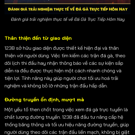
Đánh giá trải nghiệm thực tế về Đá Gà Trực Tiếp Hôm Nay
Thân thiện đến từ giao diện
123B sở hữu giao diện được thiết kế hiện đại và thân
thiện với người dùng. Việc tìm kiếm các trận đá gà, theo
dõi lịch thi đấu hay nhận thông báo về các sự kiện sắp
diễn ra đều được thực hiện một cách nhanh chóng và
tiện lợi. Tính năng này giúp người chơi tối ưu hoá trải
nghiệm và không bỏ lỡ những trận đấu hấp dẫn.
Đường truyền ổn định, mượt mà
Một yếu tố then chốt trong việc xem đá gà trực tuyến là
chất lượng đường truyền. 123B đã đầu tư nâng cấp hệ
thống băng thông và tối ưu hiệu năng đường truyền, giúp
người dùng theo dõi các trận đấu liền mạch, không bị giật