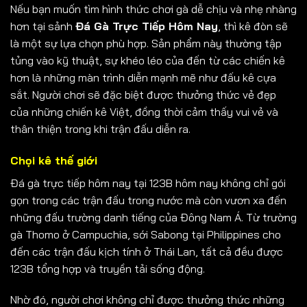
Nếu bạn muốn tìm hình thức chơi gà dễ chịu và nhẹ nhàng
hơn tại sảnh
Đá Gà Trực Tiếp Hôm Nay
, thì kê đòn sẽ
là một sự lựa chọn phù hợp. Sản phẩm này thường tập
tủng vào kỹ thuật, sự khéo léo của đến từ các chiến kê
hơn là những màn trình diễn mạnh mẽ như đấu kê cựa
sắt. Người chơi sẽ đặc biệt được thưởng thức vẻ đẹp
của những chiến kê Việt, đồng thời cảm thấy vui vẻ và
thân thiện trong khi trận đấu diễn ra.
Chọi kê thế giới
Đá gà trực tiếp hôm nay tại 123B hôm nay không chỉ gói
gọn trong các trận đấu trong nước mà còn vươn xa đến
những đấu trường danh tiếng của Đông Nam Á. Từ trường
gà Thomo ở Campuchia, sới Sabong tại Philippines cho
đến các trận đấu kịch tính ở Thái Lan, tất cả đều được
123B tổng hợp và truyền tải sống động.
Nhờ đó, người chơi không chỉ được thưởng thức những