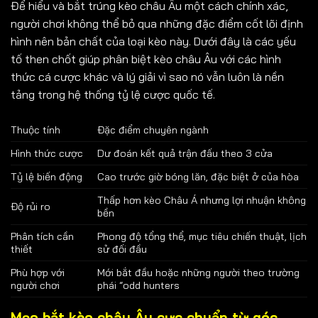
Để hiểu và bắt trúng kèo châu Âu một cách chính xác,
người chơi không thể bỏ qua những đặc điểm cốt lõi định
hình nên bản chất của loại kèo này. Dưới đây là các yếu
tố then chốt giúp phân biệt kèo châu Âu với các hình
thức cá cược khác và lý giải vì sao nó vẫn luôn là nền
tảng trong hệ thống tỷ lệ cược quốc tế.
Thuộc tính
Đặc điểm chuyên ngành
Hình thức cược
Dư đoán kết quả trận đấu theo 3 cửa
Tỷ lệ biến động
Cao trước giờ bóng lăn, đặc biệt ở của hòa
Thấp hơn kèo Châu Á nhưng lợi nhuận không
Độ rủi ro
bền
Phân tích cần
Phong độ tổng thể, mục tiêu chiến thuật, lịch
thiết
sử đối đầu
Phù hợp với
Mới bắt đầu hoặc những người theo trường
người chơi
phái “odd hunters
Mẹo bắt kèo châu Âu cực chuẩn từ góc