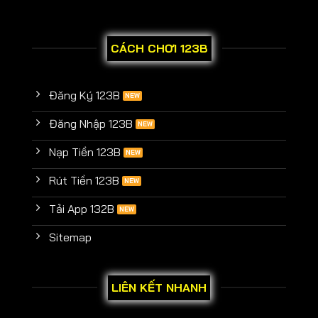
CÁCH CHƠI 123B
Đăng Ký 123B
Đăng Nhập 123B
Nạp Tiền 123B
Rút Tiền 123B
Tải App 132B
Sitemap
LIÊN KẾT NHANH