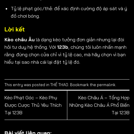
Tỷ lệ phạt góc/thẻ: để xác định cường độ áp sát và ý
đồ chơi bóng.
Lời kết
Kèo châu Âu
là dạng kèo tưởng đơn giản nhưng lại đòi
hỏi tư duy hệ thống. Với
123b
, chúng tôi luôn nhấn mạnh
rằng: đừng chọn cửa chỉ vì tỷ lệ cao, mà hãy chọn vì bạn
hiểu tại sao nhà cái lại đặt tỷ lệ đó.
This entry was posted in
THỂ THAO
. Bookmark the
permalink
.
Kèo Phạt Góc – Kèo Phụ
Kèo Châu Á – Tổng Hợp
Được Cược Thủ Yêu Thích
Những Kèo Châu Á Phổ Biến
Tại 123B
Tại 123B
Bài viết liên quan: