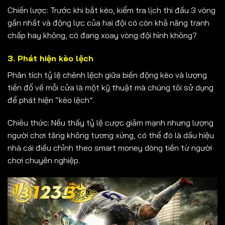
Chiến lược: Trước khi bắt kèo, kiểm tra lịch thi đấu 3 vòng
gần nhất và động lực của hai đội có còn khả năng tranh
chấp hay không, có đang xoay vòng đội hình không?
3. Phát hiện kèo lệch
Phân tích tỷ lệ chênh lệch giữa biến động kèo và lượng
tiền đổ về mỗi cửa là một kỹ thuật mà chúng tôi sử dụng
để phát hiện “kèo lệch”.
Chiêu thức: Nếu thấy tỷ lệ cược giảm mạnh nhưng lượng
người chơi tăng không tương xứng, có thể đó là dấu hiệu
nhà cái điều chỉnh theo smart money dòng tiền từ người
chơi chuyên nghiệp.