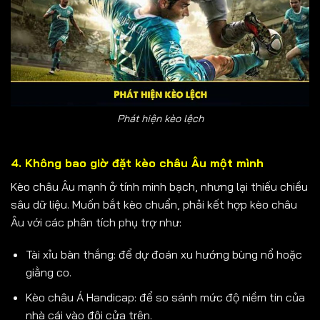
Phát hiện kèo lệch
4. Không bao giờ đặt kèo châu Âu một mình
Kèo châu Âu mạnh ở tính minh bạch, nhưng lại thiếu chiều
sâu dữ liệu. Muốn bắt kèo chuẩn, phải kết hợp kèo châu
Âu với các phân tích phụ trợ như:
Tài xỉu bàn thắng: để dự đoán xu hướng bùng nổ hoặc
giằng co.
Kèo châu Á Handicap: để so sánh mức độ niềm tin của
nhà cái vào đội cửa trên.