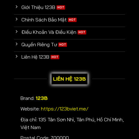
Giới Thiệu 123B
Chính Sách Bảo Mật
Điều Khoản Và Điều Kiện
Quyền Riêng Tư
Liên Hệ 123B
LIÊN HỆ 123B
Brand:
123B
Website:
https://123bviet.me/
Địa chỉ: 135 Tân Sơn Nhì, Tân Phú, Hồ Chí Minh,
Việt Nam
Postal Code: 700000