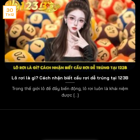
30
Th12
Lô rơi là gì? Cách nhận biết cầu rơi dễ trúng tại 123B
Trong thế giới lô đề đầy biến động, lô rơi luôn là khái niệm
được [...]