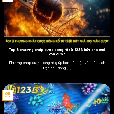
Top 3 phương pháp cược bóng rổ từ 123B bứt phá mọi
ván cược
Phương pháp cược bóng rổ giúp bạn tiếp cận và phân tích
trận đấu đóng [...]
05
Th1