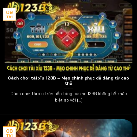
09
Th1
Cách chơi tài xỉu 123B – Mẹo chinh phục dễ dàng từ cao
thủ
Cách chơi tài xỉu trên nền tảng casino 123B không hề khác
biệt so với [...]
08
Th1