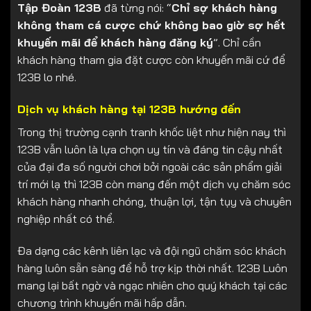
Tập Đoàn 123B
đã từng nói: “
Chỉ sợ khách hàng
không tham cá cược chứ không bao giờ sợ hết
khuyến mãi để khách hàng đăng ký
”. Chỉ cần
khách hàng tham gia đặt cược còn khuyến mãi cứ để
123B lo nhé.
Dịch vụ khách hàng tại 123B hướng đến
Trong thị trường cạnh tranh khốc liệt như hiện nay thì
123B vẫn luôn là lựa chọn uy tín và đáng tin cậy nhất
của đại đa số người chơi bởi ngoài các sản phẩm giải
trí mới lạ thì 123B còn mang đến một dịch vụ chăm sóc
khách hàng nhanh chóng, thuận lợi, tận tụy và chuyên
nghiệp nhất có thể.
Đa dạng các kênh liên lạc và đội ngũ chăm sóc khách
hàng luôn sẵn sàng để hỗ trợ kịp thời nhất. 123B Luôn
mang lại bất ngờ và ngạc nhiên cho quý khách tại các
chương trình khuyến mãi hấp dẫn.