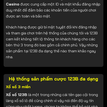
Casino
được cung cấp một ID và mật khẩu đăng nhập
duy nhất để đảm bảo các khoản tiền của người chơi
được an toàn và bảo mật.
Khách hàng được giữ bí mật tuyệt đối khi đăng nhập
và tham gia chơi trên hệ thống của chúng tôi và 123B
cam kết không tiết lộ thông tin khách hàng cho các
bên thứ 3 trong đó bao gồm cả chính phủ. Vậy những
sản phẩm tại 123B đa dạng thế nào tham khảo ngay
nha.
Hệ thống sản phẩm cược 123B đa dạng
Xổ số 3 miền
Xổ số 123B
là một trong những cái tên gạo cội trong
làng xổ số lô đề cũng chính vì vậy nói đến độ uy tín
cũng như chất lượng, chúng ta không thể bỏ sót nhà