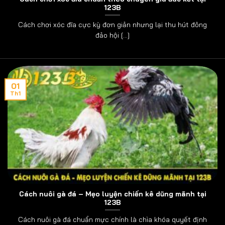
123B
Cách chơi xóc đĩa cực kỳ đơn giản nhưng lại thu hút đông
đảo hội [...]
01
Th1
Cách nuôi gà đá – Mẹo luyện chiến kê dũng mãnh tại
123B
Cách nuôi gà đá chuẩn mực chính là chìa khóa quyết định