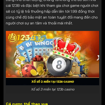
cái 123B và đặc biệt khi tham gia chơi game người chơi
sẽ có tỷ lệ trả thưởng hấp dẫn lên tới 1.99 đồng thời
cùng chế độ bảo mật an toàn tuyệt đối mang đến cho
người chơi sự an tâm và thoải mái nhất.
Xổ số 3 miền tại 123b casino
Cá cược thể thao vua