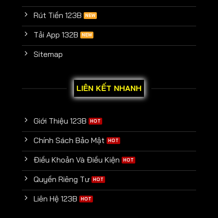
Rút Tiền 123B
Tải App 132B
Sitemap
LIÊN KẾT NHANH
Giới Thiệu 123B
Chính Sách Bảo Mật
Điều Khoản Và Điều Kiện
Quyền Riêng Tư
Liên Hệ 123B