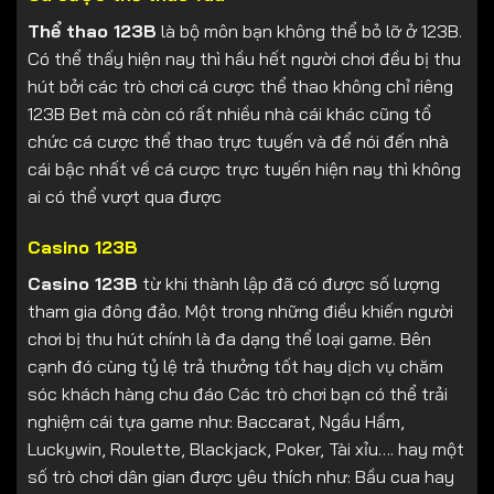
Thể thao 123B
là bộ môn bạn không thể bỏ lỡ ở 123B.
Có thể thấy hiện nay thì hầu hết người chơi đều bị thu
hút bởi các trò chơi cá cược thể thao không chỉ riêng
123B Bet mà còn có rất nhiều nhà cái khác cũng tổ
chức cá cược thể thao trực tuyến và để nói đến nhà
cái bậc nhất về cá cược trực tuyến hiện nay thì không
ai có thể vượt qua được
Casino 123B
Casino 123B
từ khi thành lập đã có được số lượng
tham gia đông đảo. Một trong những điều khiến người
chơi bị thu hút chính là đa dạng thể loại game. Bên
cạnh đó cùng tỷ lệ trả thưởng tốt hay dịch vụ chăm
sóc khách hàng chu đáo Các trò chơi bạn có thể trải
nghiệm cái tựa game như: Baccarat, Ngầu Hầm,
Luckywin, Roulette, Blackjack, Poker, Tài xỉu…. hay một
số trò chơi dân gian được yêu thích như: Bầu cua hay