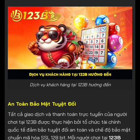
Dịch vụ khách hàng tại 123B hướng đến
An Toàn Bảo Mật Tuyệt Đối
Tất cả giao dịch và thanh toán trực tuyến của người
chơi tại 123B được thực hiện bởi tổ chức tài chính
quốc tế đảm bảo tuyệt đối an toàn và chế độ bảo mật
chuẩn mã hóa SSL 128 bit. Mỗi người chơi tại
123B