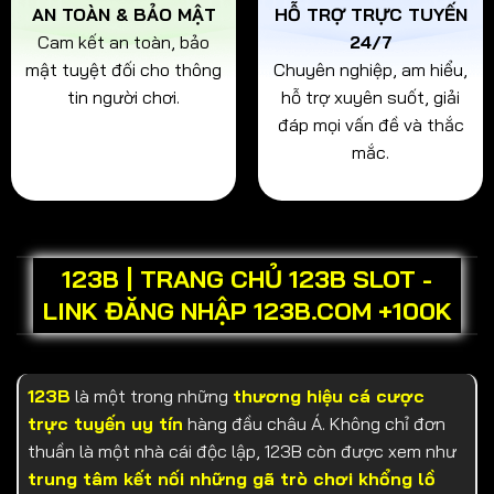
AN TOÀN & BẢO MẬT
HỖ TRỢ TRỰC TUYẾN
Cam kết an toàn, bảo
24/7
mật tuyệt đối cho thông
Chuyên nghiệp, am hiểu,
tin người chơi.
hỗ trợ xuyên suốt, giải
đáp mọi vấn đề và thắc
mắc.
123B | TRANG CHỦ 123B SLOT -
LINK ĐĂNG NHẬP 123B.COM +100K
123B
là một trong những
thương hiệu cá cược
trực tuyến uy tín
hàng đầu châu Á. Không chỉ đơn
thuần là một nhà cái độc lập, 123B còn được xem như
trung tâm kết nối những gã trò chơi khổng lồ