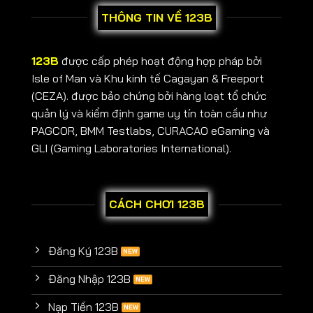
THÔNG TIN VỀ 123B
123B
được cấp phép hoạt động hợp pháp bởi
Isle of Man và Khu kinh tế Cagayan & Freeport
(CEZA). được bảo chứng bởi hàng loạt tổ chức
quản lý và kiểm định game uy tín toàn cầu như
PAGCOR
, BMM Testlabs, CURACAO eGaming và
GLI (Gaming Laboratories International).
CÁCH CHƠI 123B
Đăng Ký 123B
Đăng Nhập 123B
Nạp Tiền 123B