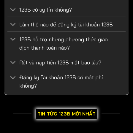
123B có uy tín không?
Làm thế nào để đăng ký tài khoản 123B
123B hỗ trợ những phương thức giao
dịch thanh toán nào?
Rút và nạp tiền 123B mất bao lâu?
Đăng ký Tài khoản 123B có mất phí
không?
TIN TỨC 123B MỚI NHẤT