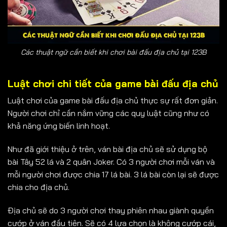
Các thuật ngữ cần biết khi chơi bài đấu địa chủ tại 123B
Luật chơi chi tiết của game bài đấu địa chủ
Luật chơi của game bài đấu địa chủ thực sự rất đơn giản.
Người chơi chỉ cần nắm vững các quy luật cũng như có
khả năng ứng biến linh hoạt.
Như đã giới thiệu ở trên, ván bài địa chủ sẽ sử dụng bộ
bài Tây 52 lá và 2 quân Joker. Có 3 người chơi mỗi ván và
mỗi người chơi được chia 17 lá bài. 3 lá bài còn lại sẽ được
chia cho địa chủ.
Địa chủ sẽ do 3 người chơi thay phiên nhau giành quyền
cướp ở ván đầu tiên. Sẽ có 4 lựa chọn là không cướp cái,