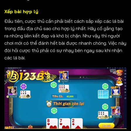
Xếp bài hợp lý
Đầu tiên, cược thủ cần phải biết cách sắp xếp các lá bài
trong đấu địa chủ sao cho hợp lý nhất. Hãy cố gắng tạo
ra những liên kết đẹp và khó bị chặn. Như vậy thì người
chơi mới có thể đánh hết bài được nhanh chóng. Việc này
đòi hỏi cược thủ phải có sự nhạy bén ngay sau khi nhận
các lá bài.