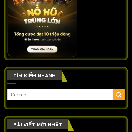
TÌM KIẾM NHANH
BÀI VIẾT MỚI NHẤT