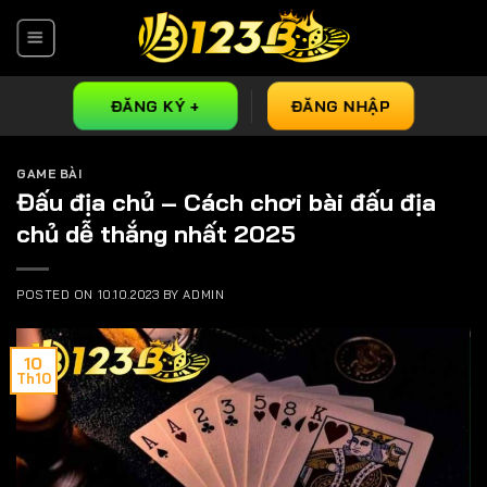
Skip
to
content
ĐĂNG KÝ +
ĐĂNG NHẬP
GAME BÀI
Đấu địa chủ – Cách chơi bài đấu địa
chủ dễ thắng nhất 2025
POSTED ON
10.10.2023
BY
ADMIN
10
Th10