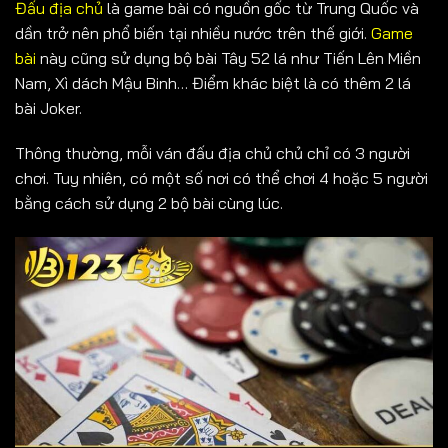
Đấu địa chủ
là game bài có nguồn gốc từ Trung Quốc và
dần trở nên phổ biến tại nhiều nước trên thế giới.
Game
bài
này cũng sử dụng bộ bài Tây 52 lá như Tiến Lên Miền
Nam, Xì dách Mậu Binh… Điểm khác biệt là có thêm 2 lá
bài Joker.
Thông thường, mỗi ván đấu địa chủ chủ chỉ có 3 người
chơi. Tuy nhiên, có một số nơi có thể chơi 4 hoặc 5 người
bằng cách sử dụng 2 bộ bài cùng lúc.