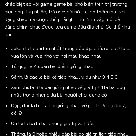
khác biệt so với game game bài phổ biến trên thị trường
hiện nay. Tuy nhiên, trò chơi bài này lại có thêm một vài
dạng khác mà cược thủ phải ghi nhớ. Như vậy mới dễ
dàng chinh phục được tựa game đấu địa chủ. Cụ thể như
sau:
Joker: là lá bài lớn nhất trong đấu địa chủ. sẽ có 2 lá là
vua lớn và vua nhỏ với hai màu khác nhau.
Tứ quý: là 4 quân bài điểm giống nhau.
Sảnh: là các lá bài kế tiếp nhau, ví dụ như 3 4 5 6.
Xám chi: là 3 lá bài giống nhau về giá trị + 1 lá bài duy
nhất trong những llá bài người chơi đang có.
Cặp, đôi: là hai lá bài giống nhau về giá trị. Ví dụ đôi 7,
đôi 8.
Cù lũ: là ba lá bài chung giá trị và 1 đôi.
Thông: là 3 hoặc nhiều cặp bài có giá trị liên tiếp nhau.