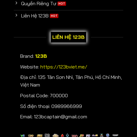
Quyền Riêng Tư
Liên Hệ 123B
LIÊN HỆ 123B
Brand:
123B
Website:
https://123bviet.me/
Địa chỉ: 135 Tân Sơn Nhì, Tân Phú, Hồ Chí Minh,
Việt Nam
Postal Code: 700000
Số điện thoại: 0989966999
Email:
123bcaptain@gmail.com