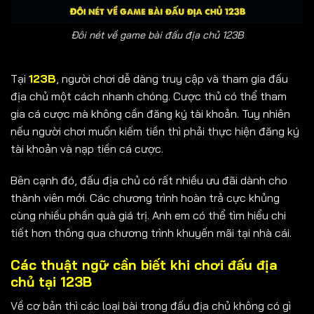
Đôi nét về game bài đấu địa chủ 123B
Tại
123B
, người chơi dễ dàng truy cập và tham gia đấu
địa chủ một cách nhanh chóng. Cược thủ có thể tham
gia cá cược mà không cần đăng ký tài khoản. Tuy nhiên
nếu người chơi muốn kiếm tiền thì phải thực hiện đăng ký
tài khoản và nạp tiền cá cược.
Bên cạnh đó, đấu địa chủ có rất nhiều ưu đãi dành cho
thành viên mới. Các chương trình hoàn trả cực khủng
cùng nhiều phần quà giá trị. Anh em có thể tìm hiểu chi
tiết hơn thông qua chương trình khuyến mãi tại nhà cái.
Các thuật ngữ cần biết khi chơi đấu địa
chủ tại 123B
Về cơ bản thì các loại bài trong đấu địa chủ không có gì