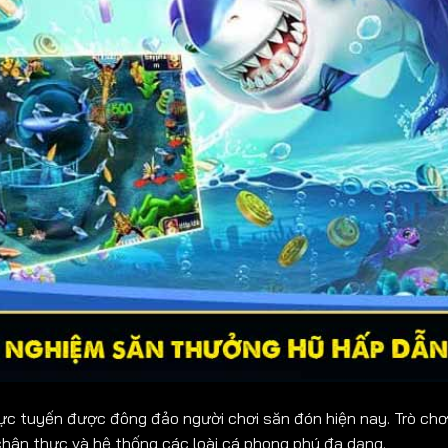
 trực tuyến được đông đảo người chơi săn đón hiện nay. Trò chơ
hân thực và hệ thống các loài cá phong phú đa dạng.