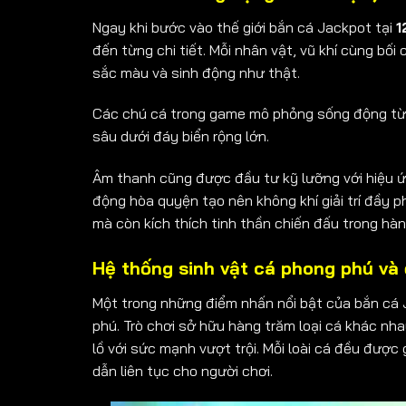
Ngay khi bước vào thế giới bắn cá Jackpot tại
1
đến từng chi tiết. Mỗi nhân vật, vũ khí cùng bối
sắc màu và sinh động như thật.
Các chú cá trong game mô phỏng sống động từ 
sâu dưới đáy biển rộng lớn.
Âm thanh cũng được đầu tư kỹ lưỡng với hiệu ứn
động hòa quyện tạo nên không khí giải trí đầy 
mà còn kích thích tinh thần chiến đấu trong hàn
Hệ thống sinh vật cá phong phú và
Một trong những điểm nhấn nổi bật của bắn cá 
phú. Trò chơi sở hữu hàng trăm loại cá khác nh
lồ với sức mạnh vượt trội. Mỗi loài cá đều đượ
dẫn liên tục cho người chơi.