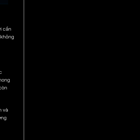
i cần
y không
c
phong
 còn
h và
ởng