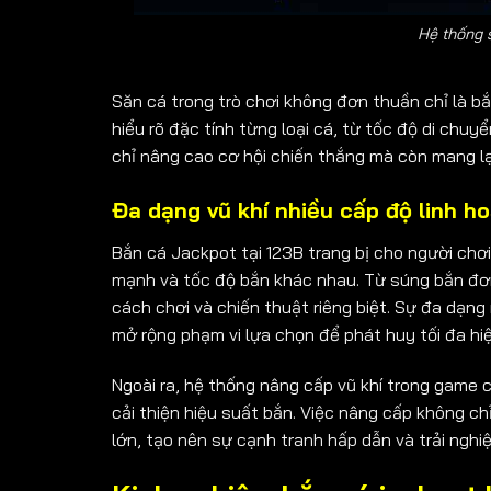
Hệ thống 
Săn cá trong trò chơi không đơn thuần chỉ là b
hiểu rõ đặc tính từng loại cá, từ tốc độ di chuy
chỉ nâng cao cơ hội chiến thắng mà còn mang lại
Đa dạng vũ khí nhiều cấp độ linh h
Bắn cá Jackpot tại 123B trang bị cho người chơi
mạnh và tốc độ bắn khác nhau. Từ súng bắn đơn
cách chơi và chiến thuật riêng biệt. Sự đa dạng
mở rộng phạm vi lựa chọn để phát huy tối đa hi
Ngoài ra, hệ thống nâng cấp vũ khí trong game
cải thiện hiệu suất bắn. Việc nâng cấp không ch
lớn, tạo nên sự cạnh tranh hấp dẫn và trải nghiệ