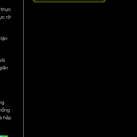
sẽ
123B
 thực
được
–
bật
Tận
ực rỡ
mí
hưởng
tại
cá
123B
cược
Esport
 lặn
đỉnh
cao
đến
khó
sôi
tin
giãn
ng
khổng
à hấp