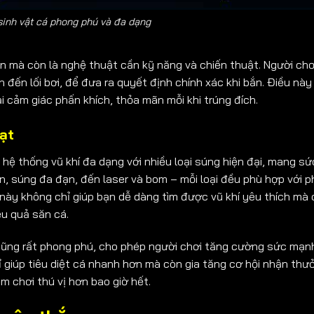
sinh vật cá phong phú và đa dạng
ắn mà còn là nghệ thuật cần kỹ năng và chiến thuật. Người chơ
ển đến lối bơi, để đưa ra quyết định chính xác khi bắn. Điều nà
 cảm giác phấn khích, thỏa mãn mỗi khi trúng đích.
oạt
 hệ thống vũ khí đa dạng với nhiều loại súng hiện đại, mang sứ
, súng đa đạn, đến laser và bom – mỗi loại đều phù hợp với 
 này không chỉ giúp bạn dễ dàng tìm được vũ khí yêu thích mà
ệu quả săn cá.
 cũng rất phong phú, cho phép người chơi tăng cường sức mạn
ỉ giúp tiêu diệt cá nhanh hơn mà còn gia tăng cơ hội nhận thư
m chơi thú vị hơn bao giờ hết.