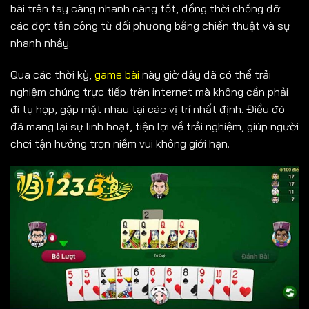
bài trên tay càng nhanh càng tốt, đồng thời chống đỡ
các đợt tấn công từ đối phương bằng chiến thuật và sự
nhanh nhảy.
Qua các thời kỳ,
game bài
này giờ đây đã có thể trải
nghiệm chúng trực tiếp trên internet mà không cần phải
đi tụ họp, gặp mặt nhau tại các vị trí nhất định. Điều đó
đã mang lại sự linh hoạt, tiện lợi về trải nghiệm, giúp người
chơi tận hưởng trọn niềm vui không giới hạn.