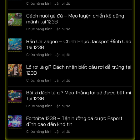
cược
ở
Chức năng bình luận bị tắt
–
trúng
Cách
Game
gấp
chơi
Cách nuôi gà đá – Mẹo luyện chiến kê dũng
trí
vạn
xóc
tuệ
mãnh tại 123B
lần
đĩa
đăng
ở
Chức năng bình luận bị tắt
chuẩn
cấp
Cách
theo
thịnh
nuôi
Bắn Cá Zagoo – Chinh Phục Jackpot Đỉnh Cao
chuyên
hành
gà
gia
tại 123B
nhất
đá
đúc
ở
Chức năng bình luận bị tắt
–
kết
Bắn
Mẹo
tại
Cá
Lô rơi là gì? Cách nhận biết cầu rơi dễ trúng tại
luyện
123B
Zagoo
chiến
123B
–
kê
ở
Chức năng bình luận bị tắt
Chinh
dũng
Lô
Phục
mãnh
rơi
Bài xì dách là gì? Mẹo thắng lợi sẽ được bật mí
Jackpot
tại
là
Đỉnh
tại 123B
123B
gì?
Cao
ở
Chức năng bình luận bị tắt
Cách
tại
Bài
nhận
123B
xì
Fortnite 123B – Tận hưởng cá cược Esport
biết
dách
cầu
đỉnh cao đến khó tin
là
rơi
ở
Chức năng bình luận bị tắt
gì?
dễ
Fortnite
Mẹo
trúng