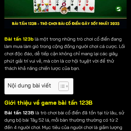
Bài tấn
123b
là một trong những trò chơi cổ điển đang
làm mưa làm gió trong cộng đồng người chơi cá cược. Lối
chơi độc đáo, dễ tiếp cận không chỉ mang lại các giây
phút giải trí vui vẻ, mà còn là cơ hội tuyệt vời để thử
thách khả năng chiến lược của bạn.
Nội dung bài viết
Giới thiệu về game bài tấn 123B
Bài tấn
123B
là trò chơi bài cổ điển đã tồn tại từ lâu, sử
dụng bộ bài Tây 52 lá, mỗi bàn thường thường có từ 2
đến 4 người chơi. Mục tiêu của người chơi là giảm lượng