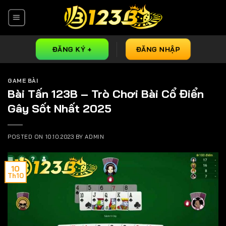
Skip
to
content
ĐĂNG KÝ +
ĐĂNG NHẬP
GAME BÀI
Bài Tấn 123B – Trò Chơi Bài Cổ Điển
Gây Sốt Nhất 2025
POSTED ON
10.10.2023
BY
ADMIN
10
Th10