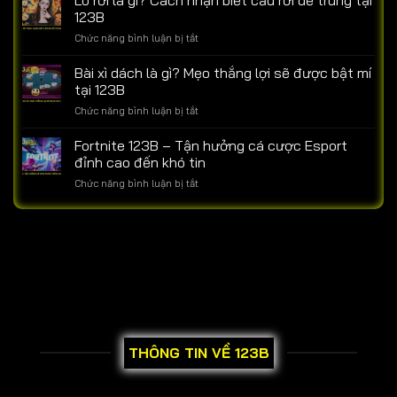
Zagoo
chiến
123B
–
kê
ở
Chức năng bình luận bị tắt
Chinh
dũng
Lô
Phục
mãnh
rơi
Bài xì dách là gì? Mẹo thắng lợi sẽ được bật mí
Jackpot
tại
là
Đỉnh
tại 123B
123B
gì?
Cao
ở
Chức năng bình luận bị tắt
Cách
tại
Bài
nhận
123B
xì
Fortnite 123B – Tận hưởng cá cược Esport
biết
dách
cầu
đỉnh cao đến khó tin
là
rơi
ở
Chức năng bình luận bị tắt
gì?
dễ
Fortnite
Mẹo
trúng
123B
thắng
tại
–
lợi
123B
Tận
sẽ
hưởng
được
cá
bật
cược
mí
Esport
tại
đỉnh
123B
cao
đến
THÔNG TIN VỀ 123B
khó
tin