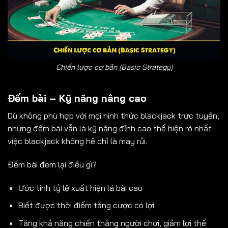
Chiến lược cơ bản (Basic Strategy)
Đếm bài – Kỹ năng nâng cao
Dù không phù hợp với mọi hình thức blackjack trực tuyến,
nhưng đếm bài vẫn là kỹ năng đỉnh cao thể hiện rõ nhất
việc blackjack không hề chỉ là may rủi.
Đếm bài đem lại điều gì?
Ước tính tỷ lệ xuất hiện lá bài cao
Biết được thời điểm tăng cược có lợi
Tăng khả năng chiến thắng người chơi, giảm lợi thế