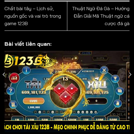
Chất bài tây – Lịch sử,
Thuật Ngữ Đá Gà – Hướng
nguồn gốc và vai trò trong
Đẫn Giải Mã Thuật ngữ cá
game 123B
cược đá gà
Bài viết liên quan: