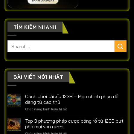
TÌM KIẾM NHANH
BÀI VIẾT MỚI NHẤT
Cách chơi tài xỉu 123B – Mẹo chinh phục dễ
dàng từ cao thủ
ở
Chức năng bình luận bị tắt
Cách
chơi
Top 3 phương pháp cược bóng rổ từ 123B bứt
tài
phá mọi ván cược
xỉu
ở
Chức năng bình luận bị tắt