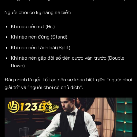
Người chơi có kỹ năng sẽ biết:
Khi nào nên rút (Hit)
Khi nào nên đứng (Stand)
Khi nào nên tách bài (Split)
Khi nào nên gấp đôi số tiền cược ván trước (Double
Down)
Đây chính là yếu tố tạo nên sự khác biệt giữa “người chơi
giải trí” và “người chơi có chủ đích”.