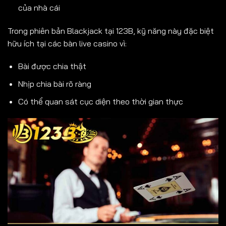
của nhà cái
Trong phiên bản Blackjack tại 123B, kỹ năng này đặc biệt
hữu ích tại các bàn live casino vì:
Bài được chia thật
Nhịp chia bài rõ ràng
Có thể quan sát cục diện theo thời gian thực