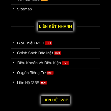
Sitemap
LIÊN KẾT NHANH
Giới Thiệu 123B
Chính Sách Bảo Mật
Điều Khoản Và Điều Kiện
Quyền Riêng Tư
Liên Hệ 123B
LIÊN HỆ 123B