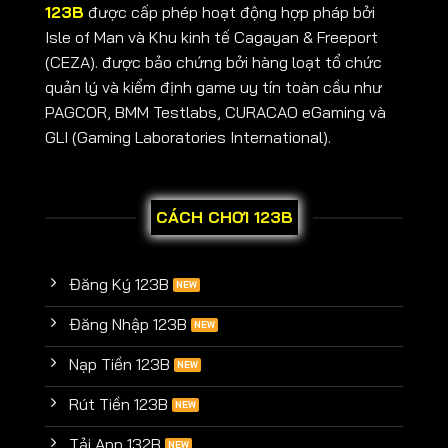
123B
được cấp phép hoạt động hợp pháp bởi
Isle of Man và Khu kinh tế Cagayan & Freeport
(CEZA). được bảo chứng bởi hàng loạt tổ chức
quản lý và kiểm định game uy tín toàn cầu như
PAGCOR
, BMM Testlabs, CURACAO eGaming và
GLI (Gaming Laboratories International).
CÁCH CHƠI 123B
Đăng Ký 123B
Đăng Nhập 123B
Nạp Tiền 123B
Rút Tiền 123B
Tải App 132B