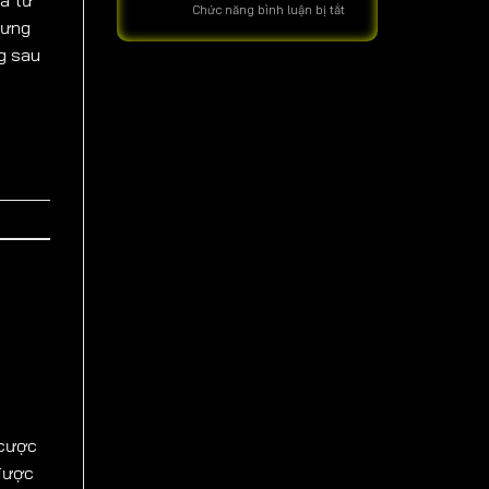
ủa tư
thắng
123B
ở
Chức năng bình luận bị tắt
nhưng
lợi
Fortnite
sẽ
123B
g sau
được
–
bật
Tận
mí
hưởng
tại
cá
123B
cược
Esport
đỉnh
cao
đến
khó
tin
 cược
 được