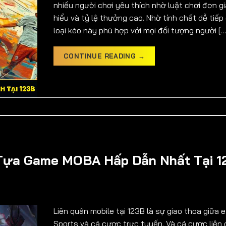
nhiều người chơi yêu thích nhờ luật chơi đơn gi
hiểu và tỷ lệ thưởng cao. Nhờ tính chất dễ tiếp
loại kèo này phù hợp với mọi đối tượng người […
CONTINUE READING
→
 Tựa Game MOBA Hấp Dẫn Nhất Tại 1
Liên quân mobile tại 123B là sự giao thoa giữa e
Sports và cá cược trực tuyến. Và cá cược liên