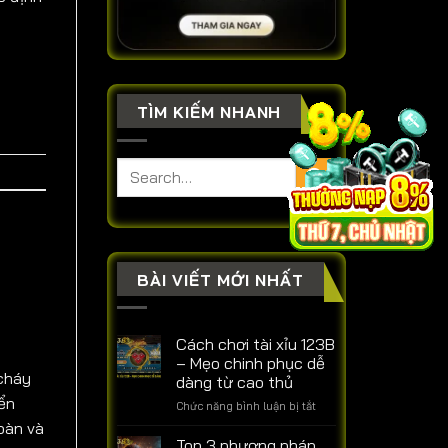
TÌM KIẾM NHANH
BÀI VIẾT MỚI NHẤT
Cách chơi tài xỉu 123B
– Mẹo chinh phục dễ
“cháy
dàng từ cao thủ
yển
ở
Chức năng bình luận bị tắt
Cách
oàn và
chơi
Top 3 phương pháp