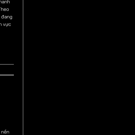
nhanh
 Theo
N đang
h vực
i nền