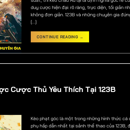
suất, thì kèo châu Âu lại là định nghĩa gốc rễ c
duy cược hiện đại: rõ ràng, trực diện, tối giản 
không đơn giản. 123B và những chuyên gia đứn
[…]
CONTINUE READING
→
ợc Cược Thủ Yêu Thích Tại 123B
Kèo phạt góc là một trong những hình thức cá
phụ hấp dẫn nhất tại sảnh thể thao của 123B,