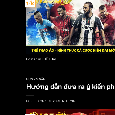
Th10
Posted in
THỂ THAO
HƯỚNG DẪN
Hướng dẫn đưa ra ý kiến phả
POSTED ON
10.10.2023
BY
ADMIN