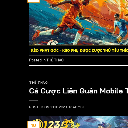
Posted in
THỂ THAO
THỂ THAO
Cá Cược Liên Quân Mobile
POSTED ON
10.10.2023
BY
ADMIN
10