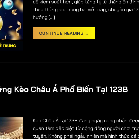
dễ kiểm soát hơn, giúp tăng tỷ lệ thắng ổn địn
theo thời gian. Trong bài viết này, chuyên gia 1
hướng […]
CONTINUE READING
→
ng Kèo Châu Á Phổ Biến Tại 123B
Kèo Châu Á tại 123B đang ngày càng nhận đượ
quan tâm đặc biệt từ cộng đồng người chơi tr
tuyến. Không phải ngẫu nhiên mà hình thức cá