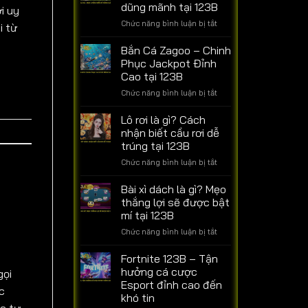
đĩa
cấp
dũng mãnh tại 123B
i uy
chuẩn
thịnh
ở
Chức năng bình luận bị tắt
theo
hành
i từ
Cách
chuyên
nhất
nuôi
gia
Bắn Cá Zagoo – Chinh
gà
đúc
Phục Jackpot Đỉnh
đá
kết
Cao tại 123B
–
tại
ở
Chức năng bình luận bị tắt
Mẹo
123B
Bắn
luyện
Cá
chiến
Lô rơi là gì? Cách
Zagoo
kê
nhận biết cầu rơi dễ
–
dũng
trúng tại 123B
Chinh
mãnh
ở
Chức năng bình luận bị tắt
Phục
tại
Lô
Jackpot
123B
rơi
Đỉnh
Bài xì dách là gì? Mẹo
là
Cao
thắng lợi sẽ được bật
gì?
tại
mí tại 123B
Cách
123B
ở
Chức năng bình luận bị tắt
nhận
Bài
biết
xì
cầu
Fortnite 123B – Tận
dách
rơi
hưởng cá cược
gọi
là
dễ
Esport đỉnh cao đến
c
gì?
trúng
khó tin
Mẹo
tại