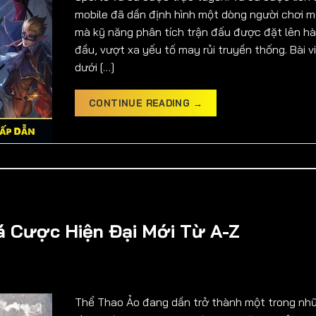
mobile đã dần định hình một dòng người chơi mớ
mà kỹ năng phân tích trận đấu được đặt lên h
đầu, vượt xa yếu tố may rủi truyền thống. Bài v
dưới […]
CONTINUE READING
→
á Cược Hiện Đại Mới Từ A-Z
Thể Thao Ảo đang dần trở thành một trong nh