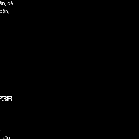
ản, dễ
 cận,
]
23B
-
 quân