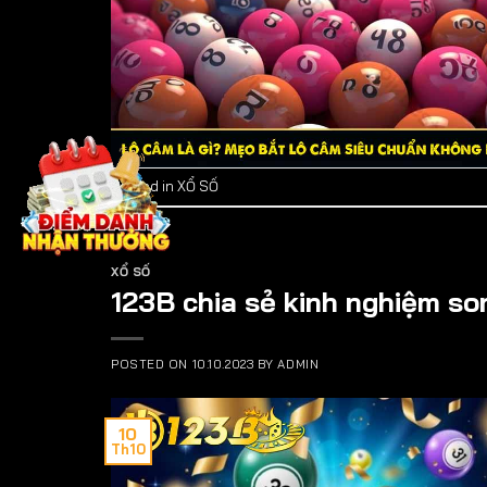
Posted in
XỔ SỐ
XỔ SỐ
123B chia sẻ kinh nghiệm son
POSTED ON
10.10.2023
BY
ADMIN
10
Th10