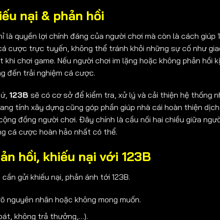
iếu nại & phản hồi
chỉ là quyền lợi chính đáng của người chơi mà còn là cách giúp
cá cược trực tuyến, không thể tránh khỏi những sự cố như gia
ật khi chơi game. Nếu người chơi im lặng hoặc không phản hồi k
ng đến trải nghiệm cá cược.
cứ,
123B
sẽ có cơ sở để kiểm tra, xử lý và cải thiện hệ thống 
ang tính xây dựng cũng góp phần giúp nhà cái hoàn thiện dịch
ng đồng người chơi. Đây chính là cầu nối hai chiều giữa ngườ
ng cá cược hoàn hảo nhất có thể.
ản hồi, khiếu nại với 123B
ần gửi khiếu nại, phản ánh tới 123B.
g rõ nguyên nhân hoặc không mong muốn.
oát, không trả thưởng,…).