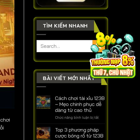
TÌM KIẾM NHANH
BÀI VIẾT MỚI NHẤT
Cách chơi tài xỉu 123B
– Mẹo chinh phục dễ
dàng từ cao thủ
ở
Chức năng bình luận bị tắt
 chơi
Cách
ỗi
chơi
Top 3 phương pháp
tài
cược bóng rổ từ 123B
xỉu