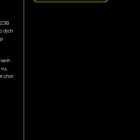
sẽ
123B
được
–
bật
Tận
mí
hưởng
 123B
tại
cá
o dịch
123B
cược
Esport
ịp
đỉnh
cao
đến
khó
nhanh
tin
 vụ,
i chơi