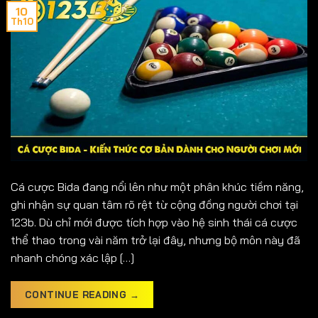
10
Th10
Cá cược Bida đang nổi lên như một phân khúc tiềm năng,
ghi nhận sự quan tâm rõ rệt từ cộng đồng người chơi tại
123b. Dù chỉ mới được tích hợp vào hệ sinh thái cá cược
thể thao trong vài năm trở lại đây, nhưng bộ môn này đã
nhanh chóng xác lập […]
CONTINUE READING
→