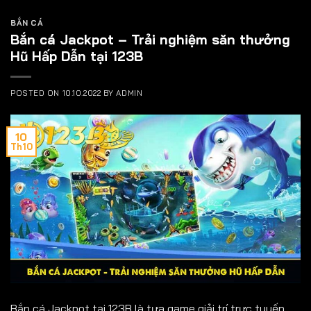
BẮN CÁ
Bắn cá Jackpot – Trải nghiệm săn thưởng
Hũ Hấp Dẫn tại 123B
POSTED ON
10.10.2022
BY
ADMIN
10
Th10
Bắn cá Jackpot tại 123B là tựa game giải trí trực tuyến