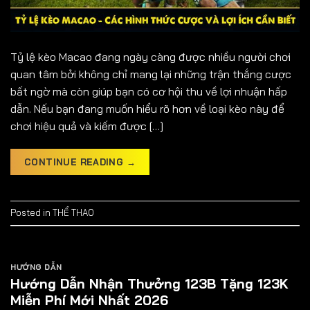
Tỷ lệ kèo Macao đang ngày càng được nhiều người chơi
quan tâm bởi không chỉ mang lại những trận thắng cược
bất ngờ mà còn giúp bạn có cơ hội thu về lợi nhuận hấp
dẫn. Nếu bạn đang muốn hiểu rõ hơn về loại kèo này để
chơi hiệu quả và kiếm được […]
CONTINUE READING
→
Posted in
THỂ THAO
HƯỚNG DẪN
Hướng Dẫn Nhận Thưởng 123B Tặng 123K
Miễn Phí Mới Nhất 2026