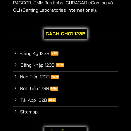
PAGCOR
, BMM Testlabs, CURACAO eGaming và
GLI (Gaming Laboratories International).
CÁCH CHƠI 123B
Đăng Ký 123B
Đăng Nhập 123B
Nạp Tiền 123B
Rút Tiền 123B
Tải App 132B
Sitemap