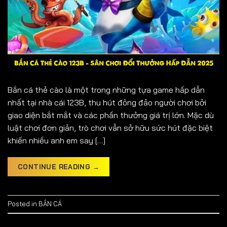
Bắn cá thẻ cào là một trong những tựa game hấp dẫn
nhất tại nhà cái 123B, thu hút đông đảo người chơi bởi
giao diện bắt mắt và các phần thưởng giá trị lớn. Mặc dù
luật chơi đơn giản, trò chơi vẫn sở hữu sức hút đặc biệt
khiến nhiều anh em say […]
CONTINUE READING
→
Posted in
BẮN CÁ