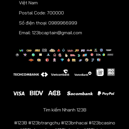
Việt Nam
Postal Code: 700000
Số điện thoại: 0989966999
Email:
123bcaptain@gmail.com
Tìm kiếm Nhanh 123B
#123B #123btrangchu #123bnhacai #123bcasino