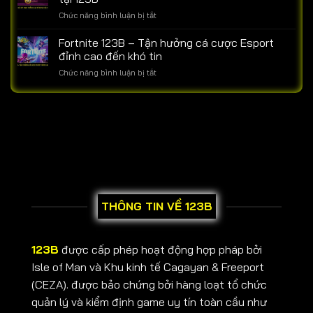
gì?
Cao
ở
Chức năng bình luận bị tắt
Cách
tại
Bài
nhận
123B
xì
Fortnite 123B – Tận hưởng cá cược Esport
biết
dách
cầu
đỉnh cao đến khó tin
là
rơi
ở
Chức năng bình luận bị tắt
gì?
dễ
Fortnite
Mẹo
trúng
123B
thắng
tại
–
lợi
123B
Tận
sẽ
hưởng
được
cá
bật
cược
mí
Esport
tại
đỉnh
123B
cao
đến
THÔNG TIN VỀ 123B
khó
tin
123B
được cấp phép hoạt động hợp pháp bởi
Isle of Man và Khu kinh tế Cagayan & Freeport
(CEZA). được bảo chứng bởi hàng loạt tổ chức
quản lý và kiểm định game uy tín toàn cầu như