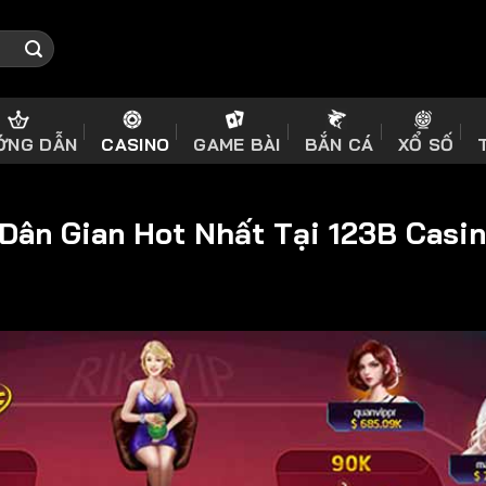
ỚNG DẪN
CASINO
GAME BÀI
BẮN CÁ
XỔ SỐ
Dân Gian Hot Nhất Tại 123B Casi