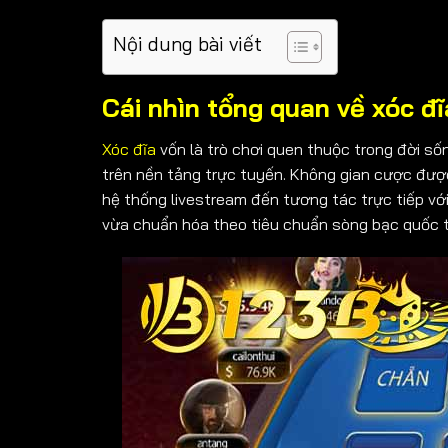
Nội dung bài viết
Cái nhìn tổng quan về xóc đ
Xóc đĩa
vốn là trò chơi quen thuộc trong đời s
trên nền tảng trực tuyến. Không gian cược được 
hệ thống livestream đến tương tác trực tiếp với
vừa chuẩn hóa theo tiêu chuẩn sòng bạc quốc t