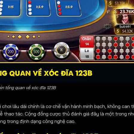
hìn tổng quan về xóc đĩa 123B
 chơi lâu dài chính là cơ chế vận hành minh bạch, không can t
 dễ thao tác. Cộng đồng cược thủ đánh giá đây là một trong n
ống trong định dạng công nghệ cao.