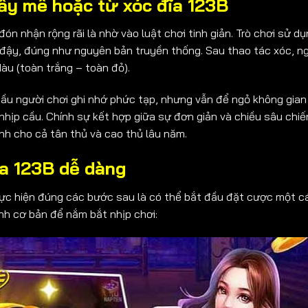
ầy mê hoặc từ xóc đĩa 123B
ón nhận rộng rãi là nhờ vào luật chơi tinh giản. Trò chơi sử d
 đậy, đúng như nguyên bản truyền thống. Sau thao tác xóc, n
àu (toàn trắng – toàn đỏ).
cầu người chơi ghi nhớ phức tạp, nhưng vẫn để ngỏ không gian
nhịp cầu. Chính sự kết hợp giữa sự đơn giản và chiều sâu chiế
nh cho cả tân thủ và cao thủ lâu năm.
a 123B dễ dàng
thực hiện đúng các bước sau là có thể bắt đầu đặt cược một c
ình cơ bản để nắm bắt nhịp chơi: