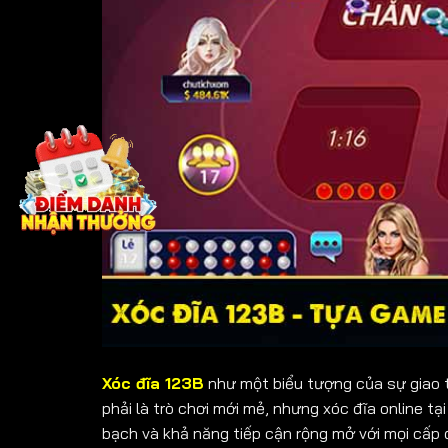
Xóc đĩa 123B
như một biểu tượng của sự giao t
phải là trò chơi mới mẻ, nhưng xóc đĩa online tạ
bạch và khả năng tiếp cận rộng mở với mọi cấp 