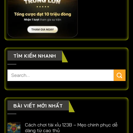
TÌM KIẾM NHANH
BÀI VIẾT MỚI NHẤT
Cách chơi tài xỉu 123B – Mẹo chinh phục dễ
dàng từ cao thủ