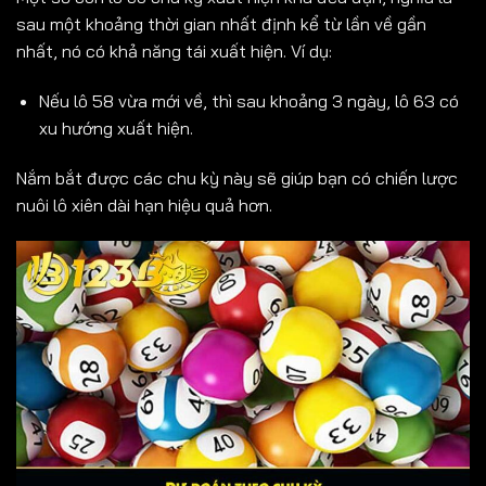
sau một khoảng thời gian nhất định kể từ lần về gần
nhất, nó có khả năng tái xuất hiện. Ví dụ:
Nếu lô 58 vừa mới về, thì sau khoảng 3 ngày, lô 63 có
xu hướng xuất hiện.
Nắm bắt được các chu kỳ này sẽ giúp bạn có chiến lược
nuôi lô xiên dài hạn hiệu quả hơn.