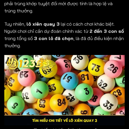
phải trùng khớp tuyệt đối mới được tính là hợp lệ và
trúng thưởng.
Tuy nhiên,
lô xiên quay 3
lại có cách chơi khác biệt.
Người chơi chỉ cần dự đoán chính xác từ
2 đến 3 con số
trong tổng số
3 con lô đã chọn
, là đã đủ điều kiện nhận
thưởng.