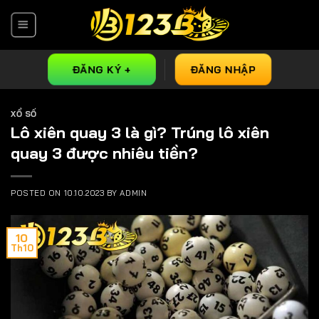
Skip
to
content
ĐĂNG KÝ +
ĐĂNG NHẬP
XỔ SỐ
Lô xiên quay 3 là gì? Trúng lô xiên
quay 3 được nhiêu tiền?
POSTED ON
10.10.2023
BY
ADMIN
10
Th10