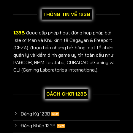
đỉnh
123B
cao
đến
THÔNG TIN VỀ 123B
khó
tin
123B
được cấp phép hoạt động hợp pháp bởi
Isle of Man và Khu kinh tế Cagayan & Freeport
(CEZA). được bảo chứng bởi hàng loạt tổ chức
quản lý và kiểm định game uy tín toàn cầu như
PAGCOR
, BMM Testlabs, CURACAO eGaming và
GLI (Gaming Laboratories International).
CÁCH CHƠI 123B
Đăng Ký 123B
Đăng Nhập 123B