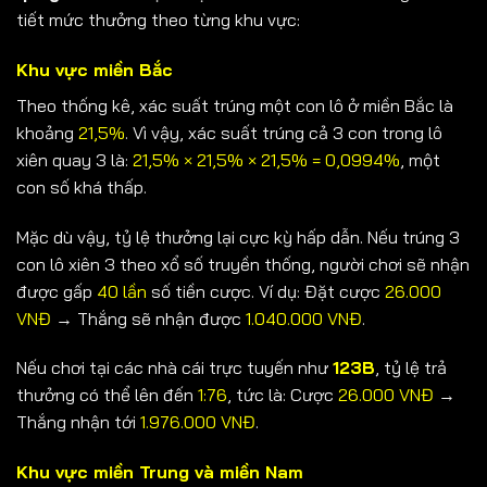
tiết mức thưởng theo từng khu vực:
Khu vực miền Bắc
Theo thống kê, xác suất trúng một con lô ở miền Bắc là
khoảng
21,5%
. Vì vậy, xác suất trúng cả 3 con trong lô
xiên quay 3 là:
21,5% × 21,5% × 21,5% = 0,0994%
, một
con số khá thấp.
Mặc dù vậy, tỷ lệ thưởng lại cực kỳ hấp dẫn. Nếu trúng 3
con lô xiên 3 theo xổ số truyền thống, người chơi sẽ nhận
được gấp
40 lần
số tiền cược. Ví dụ: Đặt cược
26.000
VNĐ
→ Thắng sẽ nhận được
1.040.000 VNĐ
.
Nếu chơi tại các nhà cái trực tuyến như
123B
, tỷ lệ trả
thưởng có thể lên đến
1:76
, tức là: Cược
26.000 VNĐ
→
Thắng nhận tới
1.976.000 VNĐ
.
Khu vực miền Trung và miền Nam