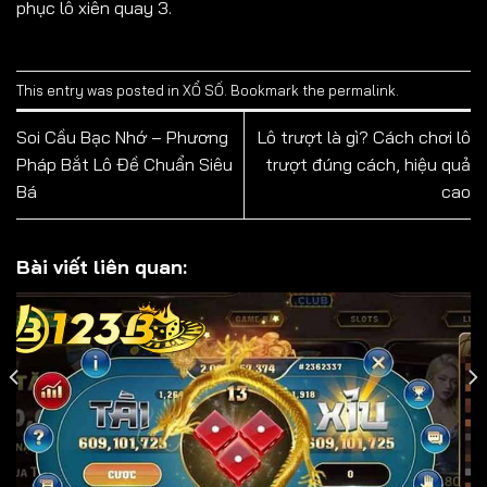
phục lô xiên quay 3.
This entry was posted in
XỔ SỐ
. Bookmark the
permalink
.
Soi Cầu Bạc Nhớ – Phương
Lô trượt là gì? Cách chơi lô
Pháp Bắt Lô Đề Chuẩn Siêu
trượt đúng cách, hiệu quả
Bá
cao
Bài viết liên quan: