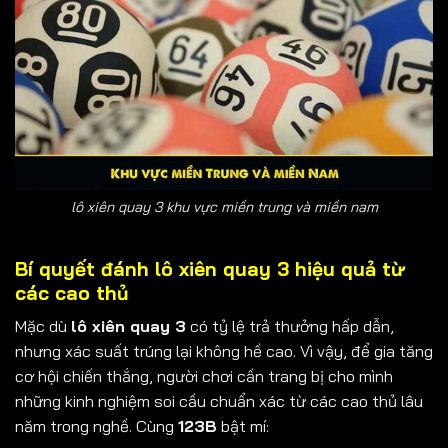
lô xiên quay 3 khu vực miền trung và miền nam
Bí quyết đánh lô xiên quay 3 hiệu quả từ
các cao thủ
Mặc dù
lô xiên quay 3
có tỷ lệ trả thưởng hấp dẫn,
nhưng xác suất trúng lại không hề cao. Vì vậy, để gia tăng
cơ hội chiến thắng, người chơi cần trang bị cho mình
những kinh nghiệm soi cầu chuẩn xác từ các cao thủ lâu
năm trong nghề. Cùng
123B
bật mí: